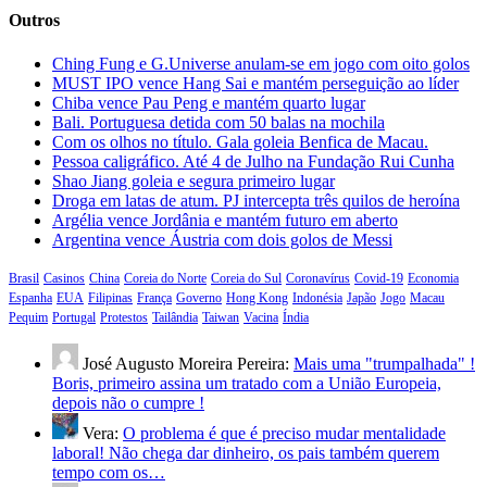
Outros
Ching Fung e G.Universe anulam-se em jogo com oito golos
MUST IPO vence Hang Sai e mantém perseguição ao líder
Chiba vence Pau Peng e mantém quarto lugar
Bali. Portuguesa detida com 50 balas na mochila
Com os olhos no título. Gala goleia Benfica de Macau.
Pessoa caligráfico. Até 4 de Julho na Fundação Rui Cunha
Shao Jiang goleia e segura primeiro lugar
Droga em latas de atum. PJ intercepta três quilos de heroína
Argélia vence Jordânia e mantém futuro em aberto
Argentina vence Áustria com dois golos de Messi
Brasil
Casinos
China
Coreia do Norte
Coreia do Sul
Coronavírus
Covid-19
Economia
Espanha
EUA
Filipinas
França
Governo
Hong Kong
Indonésia
Japão
Jogo
Macau
Pequim
Portugal
Protestos
Tailândia
Taiwan
Vacina
Índia
José Augusto Moreira Pereira:
Mais uma "trumpalhada" !
Boris, primeiro assina um tratado com a União Europeia,
depois não o cumpre !
Vera:
O problema é que é preciso mudar mentalidade
laboral! Não chega dar dinheiro, os pais também querem
tempo com os…