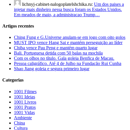
lichnyj-cabinet-nalogoplatelshchika.ru:
Um dos paises a
injetar mais dinheiro nessa busca foram os Estados Unidos.
Em meados de maio, a administracao Trump…
Artigos recentes
Ching Fung e G.Universe anulam-se em jogo com oito golos
MUST IPO vence Hang Sai e mantém perseguição ao líder
Chiba vence Pau Peng e mantém quarto lugar
Bali. Portuguesa detida com 50 balas na mochila
Com os olhos no título. Gala goleia Benfica de Macau.
Pessoa caligráfico. Até 4 de Julho na Fundação Rui Cunha
Shao Jiang goleia e segura primeiro lugar
Categorias
1001 Filmes
1001 Ideias
1001 Livros
1001 Pratos
1001 Vidas
Ambiente
China
Cultura