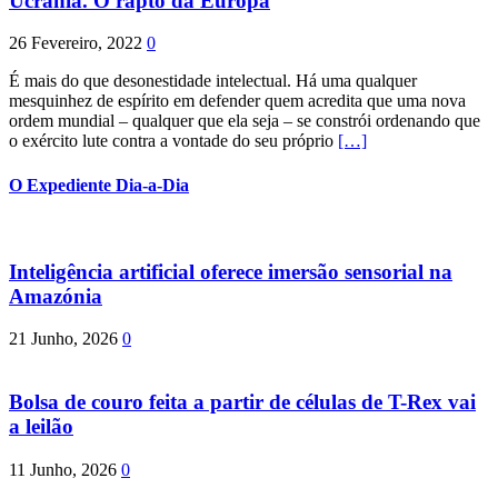
Ucrânia. O rapto da Europa
26 Fevereiro, 2022
0
É mais do que desonestidade intelectual. Há uma qualquer
mesquinhez de espírito em defender quem acredita que uma nova
ordem mundial – qualquer que ela seja – se constrói ordenando que
o exército lute contra a vontade do seu próprio
[…]
O Expediente Dia-a-Dia
Inteligência artificial oferece imersão sensorial na
Amazónia
21 Junho, 2026
0
Bolsa de couro feita a partir de células de T-Rex vai
a leilão
11 Junho, 2026
0