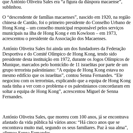
que António Oliveira Sales era “a figura da diáspora macaense”,
sublinhou.
O “descendente de famílias macaenses”, nascido em 1920, na região
chinesa de Cantão, foi o primeiro presidente do Conselho Urbano de
Hong Kong – um conselho municipal responsável pelos serviços
municipais na ilha de Hong Kong e em Kowloon – em 1973,
acrescentou o presidente da Associação dos Macaenses.
António Oliveira Sales foi ainda um dos fundadores da Federação
Desportiva e do Comité Olímpico de Hong Kong, tendo sido
presidente desta instituição em 1972, durante os Jogos Olímpicos de
Munique, marcados pelo homicídio de 11 israelitas por parte de um
grupo terrorista palestiniano: “A equipa de Hong Kong estava no
mesmo edifício que os israelitas”, contou Senna Fernandes. “Ele
negociou com os terroristas, explicando que a equipa de Hong Kong
nada tinha a ver com o problema e os palestinianos concordaram em
soltar a equipa de Hong Kong”, acrescentou Miguel de Senna
Fernandes.
António Oliveira Sales, que morreu com 100 anos, já se encontrava
afastado da vida pública há vários anos: “Há cinco anos que se
encontrava muito mal, segundo os seus familiares. Paz à sua alma”,
afirmou Senna Fernandes.