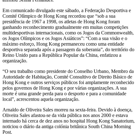
Em comunicado divulgado este sábado, a Federação Desportiva e
Comité Olímpico de Hong Kong recordou que “sob a sua
presidência de 1967 a 1998, os atletas de Hong Kong foram
ganhando reconhecimento gradualmente em muitas competições
multidesportivas internacionais, como os Jogos da Commonwealth,
os Jogos Olímpicos e os Jogos Asiáticos”: “Com a sua visão e o
máximo esforço, Hong Kong permaneceu como uma entidade
desportiva separada após a passagem da soberania”, do território do
Reino Unido para a República Popular da China, enfatizou a
organização.
“O seu trabalho como presidente do Conselho Urbano, Membro da
Autoridade de Habitação, Comité Consultivo de Direito Básico de
Hong Kong e outros serviços públicos foi amplamente reconhecido
pelos governos de Hong Kong e por várias organizações. A sua
morte é uma grande perda para o desporto e para a comunidade
local”, acrescentou aquela organização.
Arnaldo de Oliveira Sales morreu na sexta-feira. Devido à doença,
Oliveira Sales afastou-se da vida pública nos anos 2000 e estava
internado há cerca de dez anos no hospital Hong Kong Sanatorium,
noticiou o diário da antiga colónia britânica South China Morning
Post.