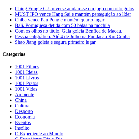
Ching Fung e G.Universe anulam-se em jogo com oito golos
MUST IPO vence Hang Sai e mantém perseguição ao líder
Chiba vence Pau Peng e mantém quarto lugar
Bali. Portuguesa detida com 50 balas na mochila
Com os olhos no título. Gala goleia Benfica de Macau.
Pessoa caligráfico. Até 4 de Julho na Fundação Rui Cunha
Shao Jiang goleia e segura primeiro lugar
Categorias
1001 Filmes
1001 Ideias
1001 Livros
1001 Pratos
1001 Vidas
Ambiente
China
Cultura
Desporto
Economia
Eventos
Insólito
O Expediente ao Minuto