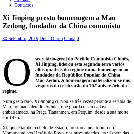
Contactos
Xi Jinping presta homenagem a Mao
Zedong, fundador da China comunista
30 Setembro, 2019
Delta Diario
China
0
O
secretário-geral do Partido Comunista Chinês,
Xi Jinping, liderou esta segunda-feira vários
altos quadros do regime numa homenagem ao
fundador da República Popular da China,
Mao Zedon. A homenagem materializou-se nas
vésperas da celebração do 70.º aniversário do
regime.
Num gesto raro, Xi Jinping curvou-se três vezes perante a estátua de
Mao, no mausoléu do ex-líder, que guarda o seu cadáver
embalsamado, na Praça Tiananmen, em Pequim, desde a sua morte,
em 1976.
Xi, que é também chefe de Estado, prestou ainda tributo no
Monumento aos Heróis do Povo, nas proximidades, na véspera das