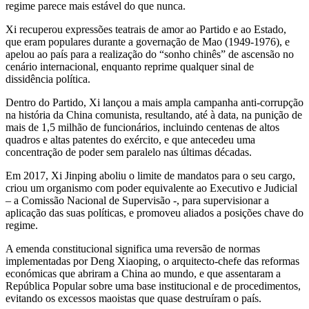
regime parece mais estável do que nunca.
Xi recuperou expressões teatrais de amor ao Partido e ao Estado,
que eram populares durante a governação de Mao (1949-1976), e
apelou ao país para a realização do “sonho chinês” de ascensão no
cenário internacional, enquanto reprime qualquer sinal de
dissidência política.
Dentro do Partido, Xi lançou a mais ampla campanha anti-corrupção
na história da China comunista, resultando, até à data, na punição de
mais de 1,5 milhão de funcionários, incluindo centenas de altos
quadros e altas patentes do exército, e que antecedeu uma
concentração de poder sem paralelo nas últimas décadas.
Em 2017, Xi Jinping aboliu o limite de mandatos para o seu cargo,
criou um organismo com poder equivalente ao Executivo e Judicial
– a Comissão Nacional de Supervisão -, para supervisionar a
aplicação das suas políticas, e promoveu aliados a posições chave do
regime.
A emenda constitucional significa uma reversão de normas
implementadas por Deng Xiaoping, o arquitecto-chefe das reformas
económicas que abriram a China ao mundo, e que assentaram a
República Popular sobre uma base institucional e de procedimentos,
evitando os excessos maoistas que quase destruíram o país.