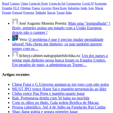
Brasil
Casinos
China
Coreia do Norte
Coreia do Sul
Coronavírus
Covid-19
Economia
Espanha
EUA
Filipinas
França
Governo
Hong Kong
Indonésia
Japão
Jogo
Macau
Pequim
Portugal
Protestos
Tailândia
Taiwan
Vacina
Índia
José Augusto Moreira Pereira:
Mais uma "trumpalhada" !
Boris, primeiro assina um tratado com a União Europeia,
depois não o cumpre !
Vera:
O problema é que é preciso mudar mentalidade
laboral! Não chega dar dinheiro, os pais também querem
tempo com os…
lichnyj-cabinet-nalogoplatelshchika.ru:
Um dos paises a
injetar mais dinheiro nessa busca foram os Estados Unidos.
Em meados de maio, a administracao Trump…
Artigos recentes
Ching Fung e G.Universe anulam-se em jogo com oito golos
MUST IPO vence Hang Sai e mantém perseguição ao líder
Chiba vence Pau Peng e mantém quarto lugar
Bali. Portuguesa detida com 50 balas na mochila
Com os olhos no título. Gala goleia Benfica de Macau.
Pessoa caligráfico. Até 4 de Julho na Fundação Rui Cunha
Shao Jiang goleia e segura primeiro lugar