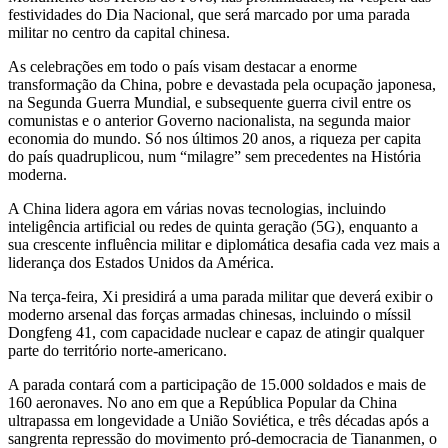
festividades do Dia Nacional, que será marcado por uma parada
militar no centro da capital chinesa.
As celebrações em todo o país visam destacar a enorme
transformação da China, pobre e devastada pela ocupação japonesa,
na Segunda Guerra Mundial, e subsequente guerra civil entre os
comunistas e o anterior Governo nacionalista, na segunda maior
economia do mundo. Só nos últimos 20 anos, a riqueza per capita
do país quadruplicou, num “milagre” sem precedentes na História
moderna.
A China lidera agora em várias novas tecnologias, incluindo
inteligência artificial ou redes de quinta geração (5G), enquanto a
sua crescente influência militar e diplomática desafia cada vez mais a
liderança dos Estados Unidos da América.
Na terça-feira, Xi presidirá a uma parada militar que deverá exibir o
moderno arsenal das forças armadas chinesas, incluindo o míssil
Dongfeng 41, com capacidade nuclear e capaz de atingir qualquer
parte do território norte-americano.
A parada contará com a participação de 15.000 soldados e mais de
160 aeronaves. No ano em que a República Popular da China
ultrapassa em longevidade a União Soviética, e três décadas após a
sangrenta repressão do movimento pró-democracia de Tiananmen, o