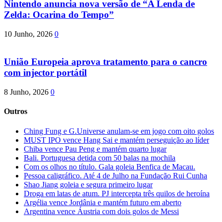
Nintendo anuncia nova versão de “A Lenda de
Zelda: Ocarina do Tempo”
10 Junho, 2026
0
União Europeia aprova tratamento para o cancro
com injector portátil
8 Junho, 2026
0
Outros
Ching Fung e G.Universe anulam-se em jogo com oito golos
MUST IPO vence Hang Sai e mantém perseguição ao líder
Chiba vence Pau Peng e mantém quarto lugar
Bali. Portuguesa detida com 50 balas na mochila
Com os olhos no título. Gala goleia Benfica de Macau.
Pessoa caligráfico. Até 4 de Julho na Fundação Rui Cunha
Shao Jiang goleia e segura primeiro lugar
Droga em latas de atum. PJ intercepta três quilos de heroína
Argélia vence Jordânia e mantém futuro em aberto
Argentina vence Áustria com dois golos de Messi