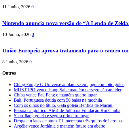
11 Junho, 2026
0
Nintendo anuncia nova versão de “A Lenda de Zeld
10 Junho, 2026
0
União Europeia aprova tratamento para o cancro com 
8 Junho, 2026
0
Outros
Ching Fung e G.Universe anulam-se em jogo com oito golos
MUST IPO vence Hang Sai e mantém perseguição ao líder
Chiba vence Pau Peng e mantém quarto lugar
Bali. Portuguesa detida com 50 balas na mochila
Com os olhos no título. Gala goleia Benfica de Macau.
Pessoa caligráfico. Até 4 de Julho na Fundação Rui Cunha
Shao Jiang goleia e segura primeiro lugar
Droga em latas de atum. PJ intercepta três quilos de heroína
Argélia vence Jordânia e mantém futuro em aberto