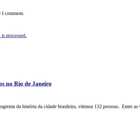
e I comment.
is processed.
os no Rio de Janeiro
angrenta da história da cidade brasileira, vitimou 132 pessoas. Entre as 