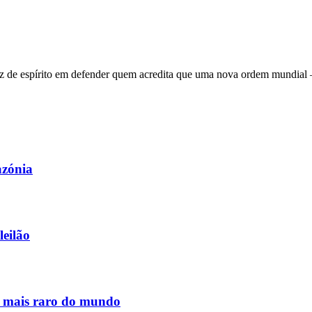
 de espírito em defender quem acredita que uma nova ordem mundial – q
azónia
leilão
s mais raro do mundo