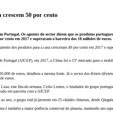
a crescem 50 por cento
em Portugal. Os agentes do sector dizem que os produtos portugue
or cento em 2017 e superaram a barreira dos 18 milhões de euros.
mento dos produtos para a casa cresceram 49 por cento em 2017 e super
ortugal (AICEP), em 2017, a China foi o 15º mercado para o mobiliário
0.000 de euros, detalhou a mesma fonte. Já o sector dos têxteis (têxte
de euros.
a Lusa, este fim-de-semana, Celso Lemos, o fundador do grupo portug
zado em parceria com a AICEP.
ao ano, o grupo está já presente em 25 cidades chinesas, desde Qingdao
na é também a maior potência comercial do planeta, mantendo um super