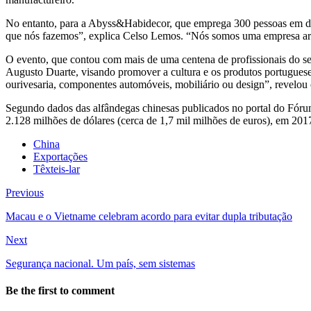
No entanto, para a Abyss&Habidecor, que emprega 300 pessoas em dua
que nós fazemos”, explica Celso Lemos. “Nós somos uma empresa art
O evento, que contou com mais de uma centena de profissionais do sec
Augusto Duarte, visando promover a cultura e os produtos portugueses
ourivesaria, componentes automóveis, mobiliário ou design”, revelou
Segundo dados das alfândegas chinesas publicados no portal do Fór
2.128 milhões de dólares (cerca de 1,7 mil milhões de euros), em 20
China
Exportações
Têxteis-lar
Previous
Macau e o Vietname celebram acordo para evitar dupla tributação
Next
Segurança nacional. Um país, sem sistemas
Be the first to comment