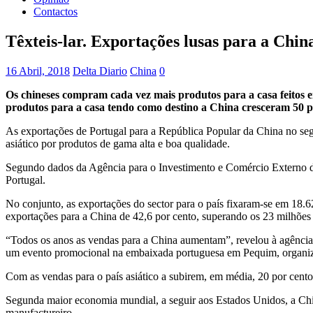
Contactos
Têxteis-lar. Exportações lusas para a Chin
16 Abril, 2018
Delta Diario
China
0
Os chineses compram cada vez mais produtos para a casa feitos 
produtos para a casa tendo como destino a China cresceram 50 p
As exportações de Portugal para a República Popular da China no seg
asiático por produtos de gama alta e boa qualidade.
Segundo dados da Agência para o Investimento e Comércio Externo de P
Portugal.
No conjunto, as exportações do sector para o país fixaram-se em 18.62
exportações para a China de 42,6 por cento, superando os 23 milhões 
“Todos os anos as vendas para a China aumentam”, revelou à agênci
um evento promocional na embaixada portuguesa em Pequim, organi
Com as vendas para o país asiático a subirem, em média, 20 por cento 
Segunda maior economia mundial, a seguir aos Estados Unidos, a Chi
manufactureiro.