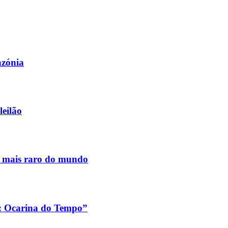
azónia
leilão
s mais raro do mundo
a: Ocarina do Tempo”