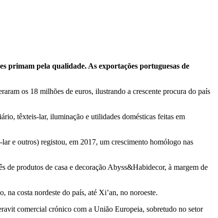
ses primam pela qualidade. As exportações portuguesas de
aram os 18 milhões de euros, ilustrando a crescente procura do país
, têxteis-lar, iluminação e utilidades domésticas feitas em
is-lar e outros) registou, em 2017, um crescimento homólogo nas
uês de produtos de casa e decoração Abyss&Habidecor, à margem de
, na costa nordeste do país, até Xi’an, no noroeste.
avit comercial crónico com a União Europeia, sobretudo no setor