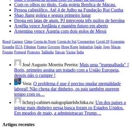
Com os olhos no título. Gala goleia Benfica de Macau.
Pessoa caligráfico. Até 4 de Julho na Fundação Rui Cunha
Shao Jiang goleia e segura primeiro lugar
Droga em latas de atum. PJ intercepta três quilos de heroína
Argélia vence Jordânia e mantém futuro em aberto
Argentina vence Áustria com dois golos de Messi
Brasil
Casinos
China
Coreia do Norte
Coreia do Sul
Coronavírus
Covid-19
Economia
Espanha
EUA
Filipinas
França
Governo
Hong Kong
Indonésia
Japão
Jogo
Macau
Pequim
Portugal
Protestos
Tailândia
Taiwan
Vacina
Índia
José Augusto Moreira Pereira:
Mais uma "trumpalhada" !
Boris, primeiro assina um tratado com a União Europeia,
depois não o cumpre !
Vera:
O problema é que é preciso mudar mentalidade
laboral! Não chega dar dinheiro, os pais também querem
tempo com os…
lichnyj-cabinet-nalogoplatelshchika.ru:
Um dos paises a
injetar mais dinheiro nessa busca foram os Estados Unidos.
Em meados de maio, a administracao Trump…
Artigos recentes