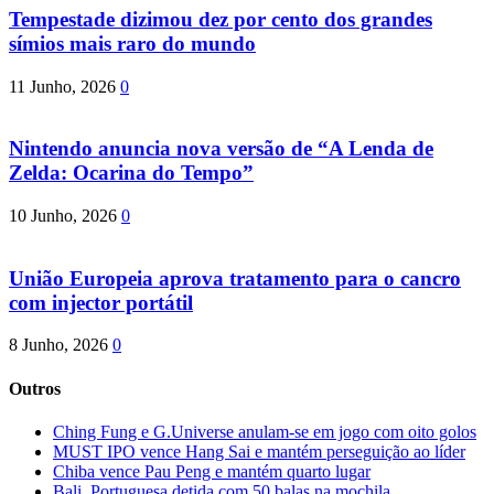
Tempestade dizimou dez por cento dos grandes
símios mais raro do mundo
11 Junho, 2026
0
Nintendo anuncia nova versão de “A Lenda de
Zelda: Ocarina do Tempo”
10 Junho, 2026
0
União Europeia aprova tratamento para o cancro
com injector portátil
8 Junho, 2026
0
Outros
Ching Fung e G.Universe anulam-se em jogo com oito golos
MUST IPO vence Hang Sai e mantém perseguição ao líder
Chiba vence Pau Peng e mantém quarto lugar
Bali. Portuguesa detida com 50 balas na mochila