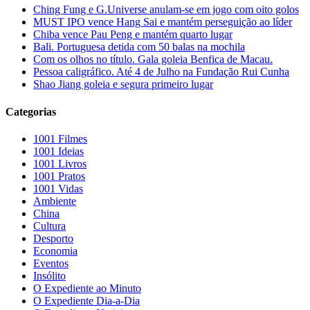
Ching Fung e G.Universe anulam-se em jogo com oito golos
MUST IPO vence Hang Sai e mantém perseguição ao líder
Chiba vence Pau Peng e mantém quarto lugar
Bali. Portuguesa detida com 50 balas na mochila
Com os olhos no título. Gala goleia Benfica de Macau.
Pessoa caligráfico. Até 4 de Julho na Fundação Rui Cunha
Shao Jiang goleia e segura primeiro lugar
Categorias
1001 Filmes
1001 Ideias
1001 Livros
1001 Pratos
1001 Vidas
Ambiente
China
Cultura
Desporto
Economia
Eventos
Insólito
O Expediente ao Minuto
O Expediente Dia-a-Dia