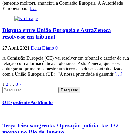
(tenebrio molitor), anunciou a Comissão Europeia. A Autoridade
Europeia para
[…]
Disputa entre União Europeia e AstraZeneca
resolve-se em tribunal
27 Abril, 2021
Delta Diario
0
A Comissão Europeia (CE) vai resolver em tribunal o azedar da sua
relação com a farmacêutica anglo-sueca AstraZeneca, que só vai
entregar no primeiro semestre um terço das doses contratualizadas
com a União Europeia (UE). “A nossa prioridade é garantir
[…]
Paginação
1
2
…
8
»
Pesquisar
dos
por:
conteúdos
O Expediente Ao Minuto
Terça-feira sangrenta. Operação policial faz 132
mortos no Rio de Janeiro