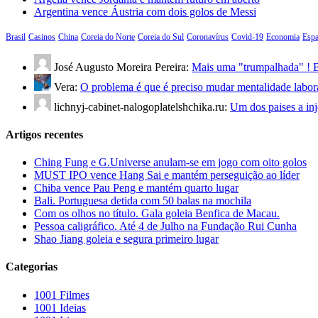
Argentina vence Áustria com dois golos de Messi
Brasil
Casinos
China
Coreia do Norte
Coreia do Sul
Coronavírus
Covid-19
Economia
Esp
José Augusto Moreira Pereira:
Mais uma "trumpalhada" ! B
Vera:
O problema é que é preciso mudar mentalidade labo
lichnyj-cabinet-nalogoplatelshchika.ru:
Um dos paises a in
Artigos recentes
Ching Fung e G.Universe anulam-se em jogo com oito golos
MUST IPO vence Hang Sai e mantém perseguição ao líder
Chiba vence Pau Peng e mantém quarto lugar
Bali. Portuguesa detida com 50 balas na mochila
Com os olhos no título. Gala goleia Benfica de Macau.
Pessoa caligráfico. Até 4 de Julho na Fundação Rui Cunha
Shao Jiang goleia e segura primeiro lugar
Categorias
1001 Filmes
1001 Ideias