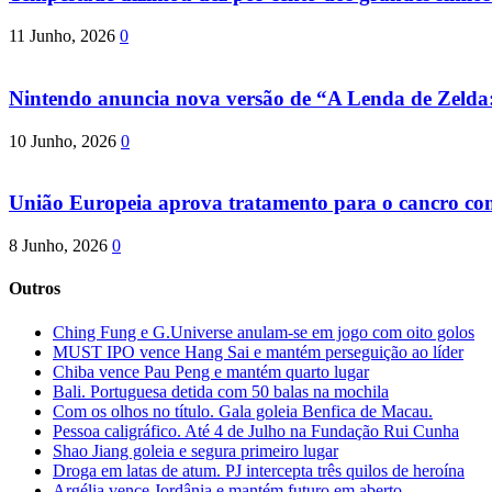
11 Junho, 2026
0
Nintendo anuncia nova versão de “A Lenda de Zeld
10 Junho, 2026
0
União Europeia aprova tratamento para o cancro com 
8 Junho, 2026
0
Outros
Ching Fung e G.Universe anulam-se em jogo com oito golos
MUST IPO vence Hang Sai e mantém perseguição ao líder
Chiba vence Pau Peng e mantém quarto lugar
Bali. Portuguesa detida com 50 balas na mochila
Com os olhos no título. Gala goleia Benfica de Macau.
Pessoa caligráfico. Até 4 de Julho na Fundação Rui Cunha
Shao Jiang goleia e segura primeiro lugar
Droga em latas de atum. PJ intercepta três quilos de heroína
Argélia vence Jordânia e mantém futuro em aberto