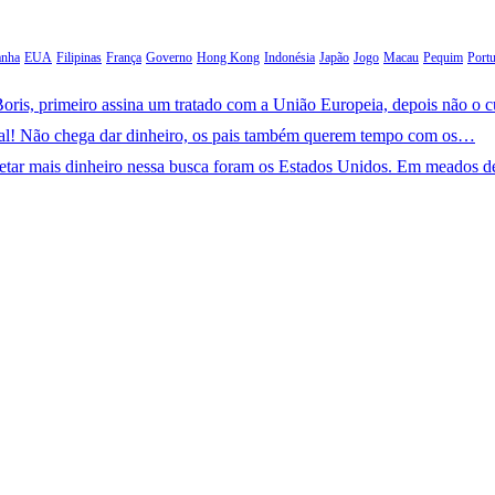
anha
EUA
Filipinas
França
Governo
Hong Kong
Indonésia
Japão
Jogo
Macau
Pequim
Portu
oris, primeiro assina um tratado com a União Europeia, depois não o 
ral! Não chega dar dinheiro, os pais também querem tempo com os…
jetar mais dinheiro nessa busca foram os Estados Unidos. Em meados 