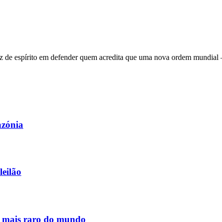
 de espírito em defender quem acredita que uma nova ordem mundial – q
azónia
leilão
s mais raro do mundo