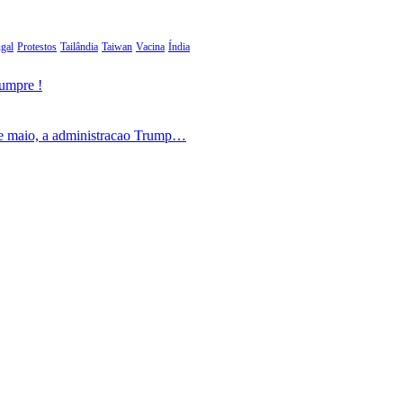
gal
Protestos
Tailândia
Taiwan
Vacina
Índia
cumpre !
de maio, a administracao Trump…