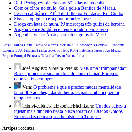
Bali. Portuguesa detida com 50 balas na mochila
Com os olhos no título. Gala goleia Benfica de Macau.
Pessoa caligráfico. Até 4 de Julho na Fundação Rui Cunha
Shao Jiang goleia e segura primeiro lugar
Droga em latas de atum. PJ intercepta três quilos de heroína
Argélia vence Jordânia e mantém futuro em aberto
Argentina vence Áustria com dois golos de Messi
Brasil
Casinos
China
Coreia do Norte
Coreia do Sul
Coronavírus
Covid-19
Economia
Espanha
EUA
Filipinas
França
Governo
Hong Kong
Indonésia
Japão
Jogo
Macau
Pequim
Portugal
Protestos
Tailândia
Taiwan
Vacina
Índia
José Augusto Moreira Pereira:
Mais uma "trumpalhada" !
Boris, primeiro assina um tratado com a União Europeia,
depois não o cumpre !
Vera:
O problema é que é preciso mudar mentalidade
laboral! Não chega dar dinheiro, os pais também querem
tempo com os…
lichnyj-cabinet-nalogoplatelshchika.ru:
Um dos paises a
injetar mais dinheiro nessa busca foram os Estados Unidos.
Em meados de maio, a administracao Trump…
Artigos recentes