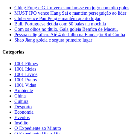
Ching Fung e G.Universe anulam-se em jogo com oito golos
MUST IPO vence Hang Sai e mantém perseguição ao líder
Chiba vence Pau Peng e mantém quarto lugar
Bali. Portuguesa detida com 50 balas na mochila
Com os olhos no título. Gala goleia Benfica de Macau.
Pessoa caligráfico. Até 4 de Julho na Fundação Rui Cunha
Shao Jiang goleia e segura primeiro lugar
Categorias
1001 Filmes
1001 Ideias
1001 Livros
1001 Pratos
1001 Vidas
Ambiente
China
Cultura
Desporto
Economia
Eventos
Insólito
O Expediente ao Minuto
O Expediente Dia-a-Dia