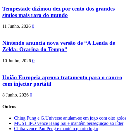
Tempestade dizimou dez por cento dos grandes
símios mais raro do mundo
11 Junho, 2026
0
Nintendo anuncia nova versão de “A Lenda de
Zelda: Ocarina do Tempo”
10 Junho, 2026
0
União Europeia aprova tratamento para o cancro
com injector portátil
8 Junho, 2026
0
Outros
Ching Fung e G.Universe anulam-se em jogo com oito golos
MUST IPO vence Hang Sai e mantém perseguição ao líder
Chiba vence Pau Peng e mantém quarto lugar