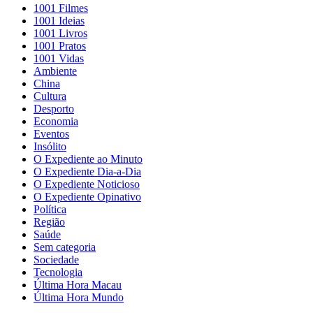
1001 Filmes
1001 Ideias
1001 Livros
1001 Pratos
1001 Vidas
Ambiente
China
Cultura
Desporto
Economia
Eventos
Insólito
O Expediente ao Minuto
O Expediente Dia-a-Dia
O Expediente Noticioso
O Expediente Opinativo
Política
Região
Saúde
Sem categoria
Sociedade
Tecnologia
Última Hora Macau
Última Hora Mundo