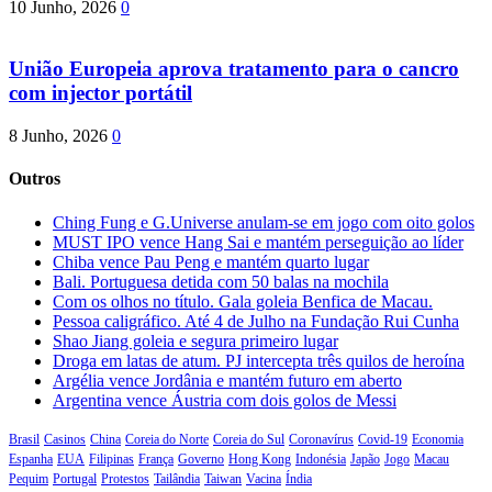
10 Junho, 2026
0
União Europeia aprova tratamento para o cancro
com injector portátil
8 Junho, 2026
0
Outros
Ching Fung e G.Universe anulam-se em jogo com oito golos
MUST IPO vence Hang Sai e mantém perseguição ao líder
Chiba vence Pau Peng e mantém quarto lugar
Bali. Portuguesa detida com 50 balas na mochila
Com os olhos no título. Gala goleia Benfica de Macau.
Pessoa caligráfico. Até 4 de Julho na Fundação Rui Cunha
Shao Jiang goleia e segura primeiro lugar
Droga em latas de atum. PJ intercepta três quilos de heroína
Argélia vence Jordânia e mantém futuro em aberto
Argentina vence Áustria com dois golos de Messi
Brasil
Casinos
China
Coreia do Norte
Coreia do Sul
Coronavírus
Covid-19
Economia
Espanha
EUA
Filipinas
França
Governo
Hong Kong
Indonésia
Japão
Jogo
Macau
Pequim
Portugal
Protestos
Tailândia
Taiwan
Vacina
Índia