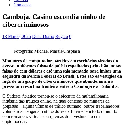
Contactos
Camboja. Casino escondia ninho de
cibercriminosos
13 Março, 2026
Delta Diario
Região
0
Fotografia: Michael Marais/Unsplash
Monitores de computador partidos em escritórios virados do
avesso, uniformes falsos de polícia espalhados pelo chão, notas
falsas de cem dólares e até uma sala montada para imitar uma
esquadra da Polícia Federal do Brasil. Estes são os vestígios da
fuga de um grupo de cibercriminosos que abandonaram à
pressa um resort na fronteira entre o Camboja e a Tailândia.
O Sudeste Asiático tornou-se o epicentro da multimilionária
indústria das fraudes online, na qual centenas de milhares de
golpistas – alguns vítimas de tráfico humano, outros trabalhadores
voluntários – enganam utilizadores da Internet em todo o mundo
com romances virtuais e esquemas de investimento em
criptomoedas.