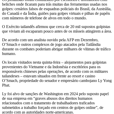
beliches onde ficaram para trás muitas das ferramentas usadas nos
golpes: cenários falsos de esquadras policiais do Brasil, da Austrália,
do Canadá e da Índia, guiões para golpes virtuais e pilhas de papéis
com números de telefone de alvos em todo o mundo.
O Exército tailandês afirmou que cerca de 20 mil supostos golpistas
que viviam ali escaparam pouco antes de os mísseis atingirem a área.
De acordo com um analista ouvido pela AFP em Dezembro,
O’Smach e outros complexos de jogo atacados pela Tailândia
durante os combates poderiam abrigar milhares de vítimas de tráfico
humano.
Os locais visitados nesta quinta-feira – alojamentos para golpistas
provenientes do Vietname e da Indonésia e escritórios para os
responsáveis chineses pelas operações, de acordo com os militares
tailandeses – estavam situados em frente ao resort e casino
O’Smach, propriedade do senador e empresário cambojano Ly Yong
Phat.
Ly foi alvo de sanções de Washington em 2024 pelo suposto papel
de sua empresa em “graves abusos dos direitos humanos
relacionados com o tratamento de trabalhadores traficados
submetidos a trabalho forçado em centros de golpes online”, de
acordo com as autoridades norte-americanas.