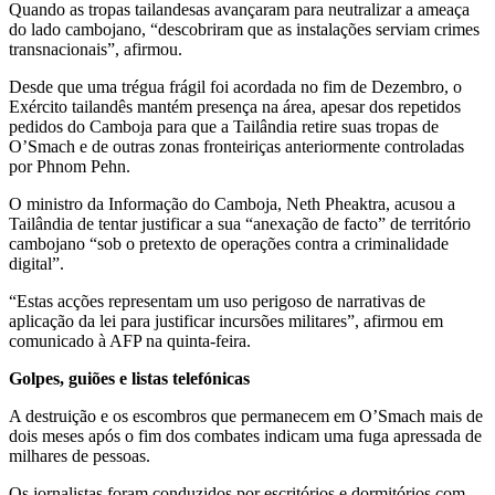
Quando as tropas tailandesas avançaram para neutralizar a ameaça
do lado cambojano, “descobriram que as instalações serviam crimes
transnacionais”, afirmou.
Desde que uma trégua frágil foi acordada no fim de Dezembro, o
Exército tailandês mantém presença na área, apesar dos repetidos
pedidos do Camboja para que a Tailândia retire suas tropas de
O’Smach e de outras zonas fronteiriças anteriormente controladas
por Phnom Pehn.
O ministro da Informação do Camboja, Neth Pheaktra, acusou a
Tailândia de tentar justificar a sua “anexação de facto” de território
cambojano “sob o pretexto de operações contra a criminalidade
digital”.
“Estas acções representam um uso perigoso de narrativas de
aplicação da lei para justificar incursões militares”, afirmou em
comunicado à AFP na quinta-feira.
Golpes, guiões e listas telefónicas
A destruição e os escombros que permanecem em O’Smach mais de
dois meses após o fim dos combates indicam uma fuga apressada de
milhares de pessoas.
Os jornalistas foram conduzidos por escritórios e dormitórios com