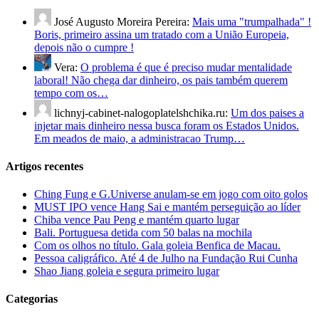
José Augusto Moreira Pereira:
Mais uma "trumpalhada" !
Boris, primeiro assina um tratado com a União Europeia,
depois não o cumpre !
Vera:
O problema é que é preciso mudar mentalidade
laboral! Não chega dar dinheiro, os pais também querem
tempo com os…
lichnyj-cabinet-nalogoplatelshchika.ru:
Um dos paises a
injetar mais dinheiro nessa busca foram os Estados Unidos.
Em meados de maio, a administracao Trump…
Artigos recentes
Ching Fung e G.Universe anulam-se em jogo com oito golos
MUST IPO vence Hang Sai e mantém perseguição ao líder
Chiba vence Pau Peng e mantém quarto lugar
Bali. Portuguesa detida com 50 balas na mochila
Com os olhos no título. Gala goleia Benfica de Macau.
Pessoa caligráfico. Até 4 de Julho na Fundação Rui Cunha
Shao Jiang goleia e segura primeiro lugar
Categorias