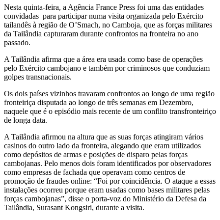
Nesta quinta-feira, a Agência France Press foi uma das entidades
convidadas para participar numa visita organizada pelo Exército
tailandês à região de O’Smach, no Camboja, que as forças militares
da Tailândia capturaram durante confrontos na fronteira no ano
passado.
A Tailândia afirma que a área era usada como base de operações
pelo Exército cambojano e também por criminosos que conduziam
golpes transnacionais.
Os dois países vizinhos travaram confrontos ao longo de uma região
fronteiriça disputada ao longo de três semanas em Dezembro,
naquele que é o episódio mais recente de um conflito transfronteiriço
de longa data.
A Tailândia afirmou na altura que as suas forças atingiram vários
casinos do outro lado da fronteira, alegando que eram utilizados
como depósitos de armas e posições de disparo pelas forças
cambojanas. Pelo menos dois foram identificados por observadores
como empresas de fachada que operavam como centros de
promoção de fraudes online: “Foi por coincidência. O ataque a essas
instalações ocorreu porque eram usadas como bases militares pelas
forças cambojanas”, disse o porta-voz do Ministério da Defesa da
Tailândia, Surasant Kongsiri, durante a visita.