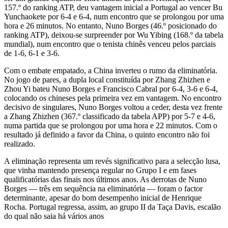
157.º do ranking ATP, deu vantagem inicial a Portugal ao vencer Bu
Yunchaokete por 6-4 e 6-4, num encontro que se prolongou por uma
hora e 26 minutos. No entanto, Nuno Borges (46.º posicionado do
ranking ATP), deixou-se surpreender por Wu Yibing (168.º da tabela
mundial), num encontro que o tenista chinês venceu pelos parciais
de 1-6, 6-1 e 3-6.
Com o embate empatado, a China inverteu o rumo da eliminatória.
No jogo de pares, a dupla local constituída por Zhang Zhizhen e
Zhou Yi bateu Nuno Borges e Francisco Cabral por 6-4, 3-6 e 6-4,
colocando os chineses pela primeira vez em vantagem. No encontro
decisivo de singulares, Nuno Borges voltou a ceder, desta vez frente
a Zhang Zhizhen (367.º classificado da tabela APP) por 5-7 e 4-6,
numa partida que se prolongou por uma hora e 22 minutos. Com o
resultado já definido a favor da China, o quinto encontro não foi
realizado.
A eliminação representa um revés significativo para a selecção lusa,
que vinha mantendo presença regular no Grupo I e em fases
qualificatórias das finais nos últimos anos. As derrotas de Nuno
Borges — três em sequência na eliminatória — foram o factor
determinante, apesar do bom desempenho inicial de Henrique
Rocha. Portugal regressa, assim, ao grupo II da Taça Davis, escalão
do qual não saia há vários anos