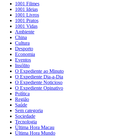
1001 Filmes
1001 Ideias
1001 Livros
1001 Pratos
1001 Vidas
Ambiente
China
Cultura
Desporto
Economia
Eventos
Insólito
O Expediente ao Minuto
O Expediente Dia-a-Dia
O Expediente Noticioso
O Expediente Opinativo
Política
Região
Saúde
Sem categoria
Sociedade
Tecnologia
Última Hora Macau
Última Hora Mundo