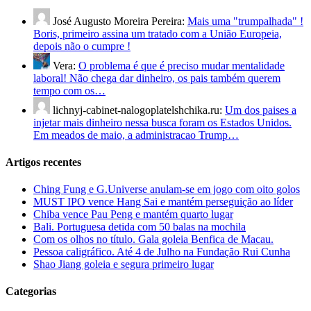
José Augusto Moreira Pereira:
Mais uma "trumpalhada" !
Boris, primeiro assina um tratado com a União Europeia,
depois não o cumpre !
Vera:
O problema é que é preciso mudar mentalidade
laboral! Não chega dar dinheiro, os pais também querem
tempo com os…
lichnyj-cabinet-nalogoplatelshchika.ru:
Um dos paises a
injetar mais dinheiro nessa busca foram os Estados Unidos.
Em meados de maio, a administracao Trump…
Artigos recentes
Ching Fung e G.Universe anulam-se em jogo com oito golos
MUST IPO vence Hang Sai e mantém perseguição ao líder
Chiba vence Pau Peng e mantém quarto lugar
Bali. Portuguesa detida com 50 balas na mochila
Com os olhos no título. Gala goleia Benfica de Macau.
Pessoa caligráfico. Até 4 de Julho na Fundação Rui Cunha
Shao Jiang goleia e segura primeiro lugar
Categorias