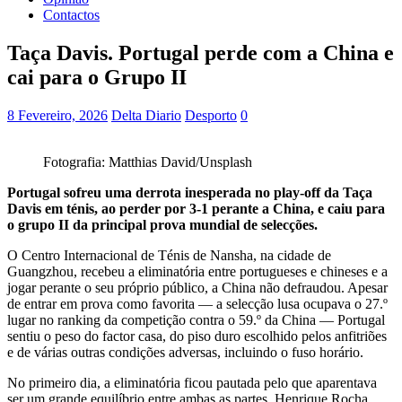
Contactos
Taça Davis. Portugal perde com a China e
cai para o Grupo II
8 Fevereiro, 2026
Delta Diario
Desporto
0
Fotografia: Matthias David/Unsplash
Portugal sofreu uma derrota inesperada no play-off da Taça
Davis em ténis, ao perder por 3-1 perante a China, e caiu para
o grupo II da principal prova mundial de selecções.
O Centro Internacional de Ténis de Nansha, na cidade de
Guangzhou, recebeu a eliminatória entre portugueses e chineses e a
jogar perante o seu próprio público, a China não defraudou. Apesar
de entrar em prova como favorita — a selecção lusa ocupava o 27.º
lugar no ranking da competição contra o 59.º da China — Portugal
sentiu o peso do factor casa, do piso duro escolhido pelos anfitriões
e de várias outras condições adversas, incluindo o fuso horário.
No primeiro dia, a eliminatória ficou pautada pelo que aparentava
ser um grande equilíbrio entre ambas as partes. Henrique Rocha,