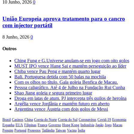
10 Junho, 2026
0
União Europeia aprova tratamento para o cancro
com injector portátil
8 Junho, 2026
0
Outros
Ching Fung e G.Universe anulam-se em jogo com oito golos
MUST IPO vence Hang Sai e mantém perseguição ao líder
Chiba vence Pau Peng e mantém quarto lugar
Bali. Portuguesa detida com 50 balas na mochila
Com os olhos no título. Gala goleia Benfica de Macau.
Pessoa caligráfico. Até 4 de Julho na Fundação Rui Cunha
Shao Jiang goleia e segura primeiro lugar
Droga em latas de atum. PJ intercepta três quilos de heroína
Argélia vence Jordânia e mantém futuro em aberto
Argentina vence Áustria com dois golos de Messi
Brasil
Casinos
China
Coreia do Norte
Coreia do Sul
Coronavírus
Covid-19
Economia
Espanha
EUA
Filipinas
França
Governo
Hong Kong
Indonésia
Japão
Jogo
Macau
Pequim
Portugal
Protestos
Tailândia
Taiwan
Vacina
Índia