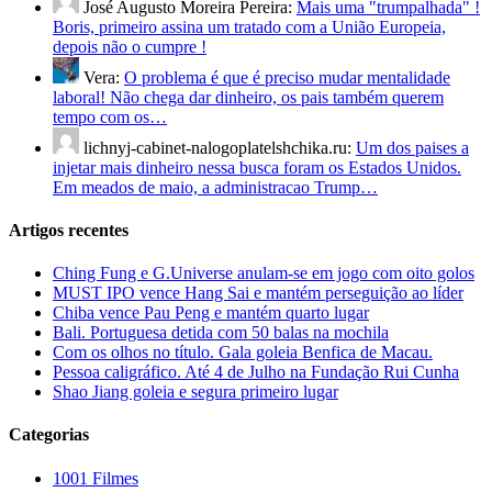
José Augusto Moreira Pereira:
Mais uma "trumpalhada" !
Boris, primeiro assina um tratado com a União Europeia,
depois não o cumpre !
Vera:
O problema é que é preciso mudar mentalidade
laboral! Não chega dar dinheiro, os pais também querem
tempo com os…
lichnyj-cabinet-nalogoplatelshchika.ru:
Um dos paises a
injetar mais dinheiro nessa busca foram os Estados Unidos.
Em meados de maio, a administracao Trump…
Artigos recentes
Ching Fung e G.Universe anulam-se em jogo com oito golos
MUST IPO vence Hang Sai e mantém perseguição ao líder
Chiba vence Pau Peng e mantém quarto lugar
Bali. Portuguesa detida com 50 balas na mochila
Com os olhos no título. Gala goleia Benfica de Macau.
Pessoa caligráfico. Até 4 de Julho na Fundação Rui Cunha
Shao Jiang goleia e segura primeiro lugar
Categorias
1001 Filmes