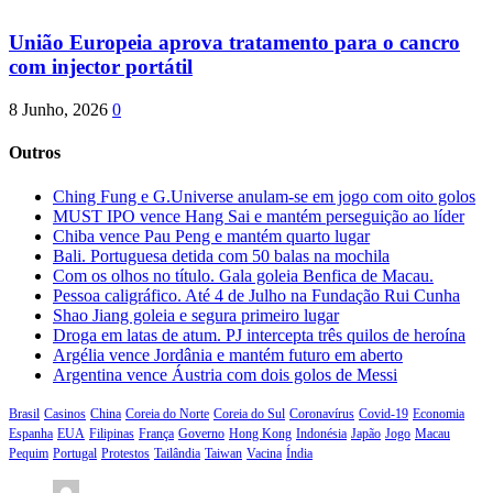
União Europeia aprova tratamento para o cancro
com injector portátil
8 Junho, 2026
0
Outros
Ching Fung e G.Universe anulam-se em jogo com oito golos
MUST IPO vence Hang Sai e mantém perseguição ao líder
Chiba vence Pau Peng e mantém quarto lugar
Bali. Portuguesa detida com 50 balas na mochila
Com os olhos no título. Gala goleia Benfica de Macau.
Pessoa caligráfico. Até 4 de Julho na Fundação Rui Cunha
Shao Jiang goleia e segura primeiro lugar
Droga em latas de atum. PJ intercepta três quilos de heroína
Argélia vence Jordânia e mantém futuro em aberto
Argentina vence Áustria com dois golos de Messi
Brasil
Casinos
China
Coreia do Norte
Coreia do Sul
Coronavírus
Covid-19
Economia
Espanha
EUA
Filipinas
França
Governo
Hong Kong
Indonésia
Japão
Jogo
Macau
Pequim
Portugal
Protestos
Tailândia
Taiwan
Vacina
Índia