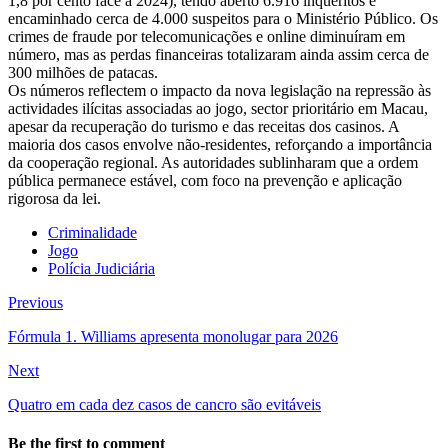
1,8 por cento face a 2024), tendo aberto 6.916 inquéritos e
encaminhado cerca de 4.000 suspeitos para o Ministério Público. Os
crimes de fraude por telecomunicações e online diminuíram em
número, mas as perdas financeiras totalizaram ainda assim cerca de
300 milhões de patacas.
Os números reflectem o impacto da nova legislação na repressão às
actividades ilícitas associadas ao jogo, sector prioritário em Macau,
apesar da recuperação do turismo e das receitas dos casinos. A
maioria dos casos envolve não-residentes, reforçando a importância
da cooperação regional. As autoridades sublinharam que a ordem
pública permanece estável, com foco na prevenção e aplicação
rigorosa da lei.
Criminalidade
Jogo
Polícia Judiciária
Previous
Fórmula 1. Williams apresenta monolugar para 2026
Next
Quatro em cada dez casos de cancro são evitáveis
Be the first to comment