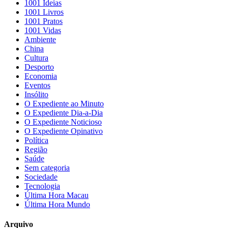
1001 Ideias
1001 Livros
1001 Pratos
1001 Vidas
Ambiente
China
Cultura
Desporto
Economia
Eventos
Insólito
O Expediente ao Minuto
O Expediente Dia-a-Dia
O Expediente Noticioso
O Expediente Opinativo
Política
Região
Saúde
Sem categoria
Sociedade
Tecnologia
Última Hora Macau
Última Hora Mundo
Arquivo