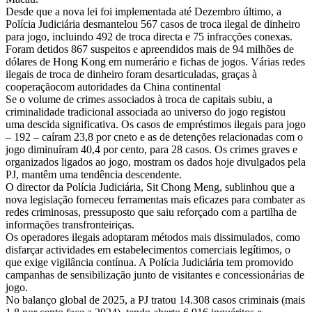
Desde que a nova lei foi implementada até Dezembro último, a
Polícia Judiciária desmantelou 567 casos de troca ilegal de dinheiro
para jogo, incluindo 492 de troca directa e 75 infracções conexas.
Foram detidos 867 suspeitos e apreendidos mais de 94 milhões de
dólares de Hong Kong em numerário e fichas de jogos. Várias redes
ilegais de troca de dinheiro foram desarticuladas, graças à
cooperaçãocom autoridades da China continental
Se o volume de crimes associados à troca de capitais subiu, a
criminalidade tradicional associada ao universo do jogo registou
uma descida significativa. Os casos de empréstimos ilegais para jogo
– 192 – caíram 23,8 por cneto e as de detenções relacionadas com o
jogo diminuíram 40,4 por cento, para 28 casos. Os crimes graves e
organizados ligados ao jogo, mostram os dados hoje divulgados pela
PJ, mantêm uma tendência descendente.
O director da Polícia Judiciária, Sit Chong Meng, sublinhou que a
nova legislação forneceu ferramentas mais eficazes para combater as
redes criminosas, pressuposto que saiu reforçado com a partilha de
informações transfronteiriças.
Os operadores ilegais adoptaram métodos mais dissimulados, como
disfarçar actividades em estabelecimentos comerciais legítimos, o
que exige vigilância contínua. A Polícia Judiciária tem promovido
campanhas de sensibilização junto de visitantes e concessionárias de
jogo.
No balanço global de 2025, a PJ tratou 14.308 casos criminais (mais