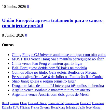
10 Junho, 2026
0
União Europeia aprova tratamento para o cancro
com injector portátil
8 Junho, 2026
0
Outros
Ching Fung e G.Universe anulam-se em jogo com oito golos
MUST IPO vence Hang Sai e mantém perseguição ao líder
Chiba vence Pau Peng e mantém quarto lugar
Bali. Portuguesa detida com 50 balas na mochila
Com os olhos no título. Gala goleia Benfica de Macau.
Pessoa caligráfico. Até 4 de Julho na Fundação Rui Cunha
Shao Jiang goleia e segura primeiro lugar
Droga em latas de atum. PJ intercepta três quilos de heroína
Argélia vence Jordânia e mantém futuro em aberto
Argentina vence Áustria com dois golos de Messi
Brasil
Casinos
China
Coreia do Norte
Coreia do Sul
Coronavírus
Covid-19
Economia
Espanha
EUA
Filipinas
França
Governo
Hong Kong
Indonésia
Japão
Jogo
Macau