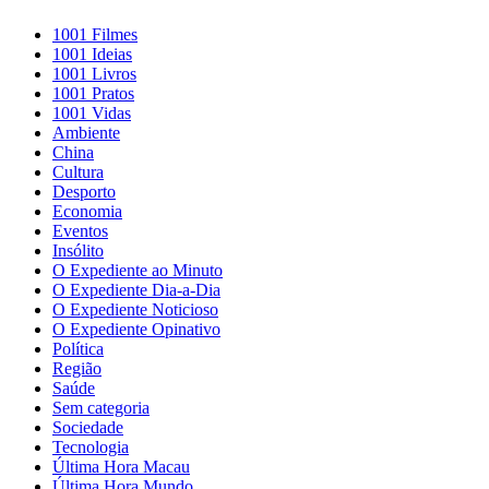
1001 Filmes
1001 Ideias
1001 Livros
1001 Pratos
1001 Vidas
Ambiente
China
Cultura
Desporto
Economia
Eventos
Insólito
O Expediente ao Minuto
O Expediente Dia-a-Dia
O Expediente Noticioso
O Expediente Opinativo
Política
Região
Saúde
Sem categoria
Sociedade
Tecnologia
Última Hora Macau
Última Hora Mundo