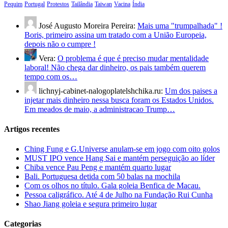
Pequim
Portugal
Protestos
Tailândia
Taiwan
Vacina
Índia
José Augusto Moreira Pereira:
Mais uma "trumpalhada" !
Boris, primeiro assina um tratado com a União Europeia,
depois não o cumpre !
Vera:
O problema é que é preciso mudar mentalidade
laboral! Não chega dar dinheiro, os pais também querem
tempo com os…
lichnyj-cabinet-nalogoplatelshchika.ru:
Um dos paises a
injetar mais dinheiro nessa busca foram os Estados Unidos.
Em meados de maio, a administracao Trump…
Artigos recentes
Ching Fung e G.Universe anulam-se em jogo com oito golos
MUST IPO vence Hang Sai e mantém perseguição ao líder
Chiba vence Pau Peng e mantém quarto lugar
Bali. Portuguesa detida com 50 balas na mochila
Com os olhos no título. Gala goleia Benfica de Macau.
Pessoa caligráfico. Até 4 de Julho na Fundação Rui Cunha
Shao Jiang goleia e segura primeiro lugar
Categorias