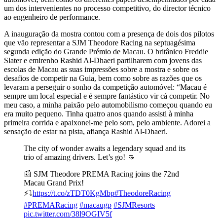
um dos intervenientes no processo competitivo, do director técnico
ao engenheiro de performance.
A inauguração da mostra contou com a presença de dois dos pilotos
que vão representar a SJM Theodore Racing na septuagésima
segunda edição do Grande Prémio de Macau. O britânico Freddie
Slater e emirenho Rashid Al-Dhaeri partilharem com jovens das
escolas de Macau as suas impressões sobre a mostra e sobre os
desafios de competir na Guia, bem como sobre as razões que os
levaram a perseguir o sonho da competição automóvel: “Macau é
sempre um local especial e é sempre fantástico vir cá competir. No
meu caso, a minha paixão pelo automobilismo começou quando eu
era muito pequeno. Tinha quatro anos quando assisti à minha
primeira corrida e apaixonei-me pelo som, pelo ambiente. Adorei a
sensação de estar na pista, afiança Rashid Al-Dhaeri.
The city of wonder awaits a legendary squad and its
trio of amazing drivers. Let’s go! 👊
📰 SJM Theodore PREMA Racing joins the 72nd
Macau Grand Prix!
⚡️⤵️
https://t.co/zTDT0KgMbp
#TheodoreRacing
#PREMARacing
#macaugp
#SJMResorts
pic.twitter.com/38l9OGIV5f