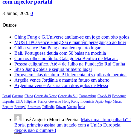
com injector portátil
8 Junho, 2026
0
Outros
Ching Fung e G.Universe anulam-se em jogo com oito golos
MUST IPO vence Hang Sai e mantém perseguição ao líder
Chiba vence Pau Peng e mantém quarto lugar
Bali. Portuguesa detida com 50 balas na mochila
Com os olhos no título. Gala goleia Benfica de Macau.
Pessoa caligráfico. Até 4 de Julho na Fundação Rui Cunha
Shao Jiang goleia e segura primeiro lugar
Droga em latas de atum. PJ intercepta três quilos de heroína
Argélia vence Jordânia e mantém futuro em aberto
Argentina vence Áustria com dois golos de Messi
Brasil
Casinos
China
Coreia do Norte
Coreia do Sul
Coronavírus
Covid-19
Economia
Espanha
EUA
Filipinas
França
Governo
Hong Kong
Indonésia
Japão
Jogo
Macau
Pequim
Portugal
Protestos
Tailândia
Taiwan
Vacina
Índia
José Augusto Moreira Pereira:
Mais uma "trumpalhada" !
Boris, primeiro assina um tratado com a União Europeia,
depois não o cumpre !