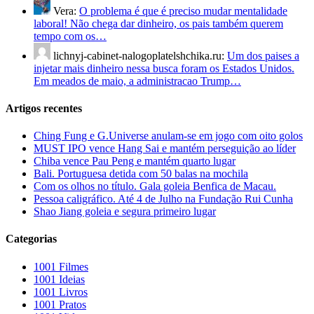
Vera:
O problema é que é preciso mudar mentalidade
laboral! Não chega dar dinheiro, os pais também querem
tempo com os…
lichnyj-cabinet-nalogoplatelshchika.ru:
Um dos paises a
injetar mais dinheiro nessa busca foram os Estados Unidos.
Em meados de maio, a administracao Trump…
Artigos recentes
Ching Fung e G.Universe anulam-se em jogo com oito golos
MUST IPO vence Hang Sai e mantém perseguição ao líder
Chiba vence Pau Peng e mantém quarto lugar
Bali. Portuguesa detida com 50 balas na mochila
Com os olhos no título. Gala goleia Benfica de Macau.
Pessoa caligráfico. Até 4 de Julho na Fundação Rui Cunha
Shao Jiang goleia e segura primeiro lugar
Categorias
1001 Filmes
1001 Ideias
1001 Livros
1001 Pratos