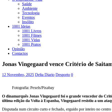
Saúde
Ambiente
Tecnologia
Eventos
Insólito
1001 Ideias
1001 Livros
1001 Filmes
1001 Vidas
1001 Pratos
Opinião
Contactos
Jonas Vingegaard vence Critério de Saita
12 Novembro, 2025
Delta Diario
Desporto
0
Fotografia: Pexels/Pixabay
O dinamarquês Jonas Vingegaard foi o grande vencedor do Critéri
última edição da Volta à Espanha, Vingegaard resistiu a um ataq
Disputada num circuito curto e fechado, erguido por inteiro no centr