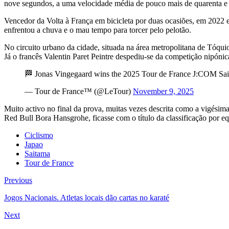
nove segundos, a uma velocidade média de pouco mais de quarenta e 
Vencedor da Volta à França em bicicleta por duas ocasiões, em 2022 e
enfrentou a chuva e o mau tempo para torcer pelo pelotão.
No circuito urbano da cidade, situada na área metropolitana de Tóqui
Já o francês Valentin Paret Peintre despediu-se da competição nipón
🏁 Jonas Vingegaard wins the 2025 Tour de France J:COM Sai
— Tour de France™ (@LeTour)
November 9, 2025
Muito activo no final da prova, muitas vezes descrita como a vigésima
Red Bull Bora Hansgrohe, ficasse com o título da classificação por eq
Ciclismo
Japao
Saitama
Tour de France
Previous
Jogos Nacionais. Atletas locais dão cartas no karaté
Next