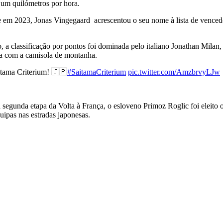
um quilómetros por hora.
 em 2023, Jonas Vingegaard acrescentou o seu nome à lista de vencedor
o, a classificação por pontos foi dominada pelo italiano Jonathan Mila
ica com a camisola de montanha.
tama Criterium! 🇯🇵
#SaitamaCriterium
pic.twitter.com/AmzbrvyLJw
 segunda etapa da Volta à França, o esloveno Primoz Roglic foi eleito o
uipas nas estradas japonesas.