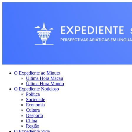
O Expediente ao Minuto
Última Hora Macau
Última Hora Mundo
O Expediente Noticioso
Política
Sociedade
Economia
Cultura
Desporto
China
Região
O Expediente Vida