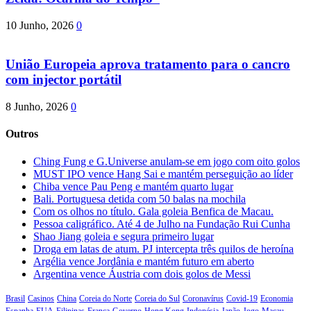
10 Junho, 2026
0
União Europeia aprova tratamento para o cancro
com injector portátil
8 Junho, 2026
0
Outros
Ching Fung e G.Universe anulam-se em jogo com oito golos
MUST IPO vence Hang Sai e mantém perseguição ao líder
Chiba vence Pau Peng e mantém quarto lugar
Bali. Portuguesa detida com 50 balas na mochila
Com os olhos no título. Gala goleia Benfica de Macau.
Pessoa caligráfico. Até 4 de Julho na Fundação Rui Cunha
Shao Jiang goleia e segura primeiro lugar
Droga em latas de atum. PJ intercepta três quilos de heroína
Argélia vence Jordânia e mantém futuro em aberto
Argentina vence Áustria com dois golos de Messi
Brasil
Casinos
China
Coreia do Norte
Coreia do Sul
Coronavírus
Covid-19
Economia
Espanha
EUA
Filipinas
França
Governo
Hong Kong
Indonésia
Japão
Jogo
Macau