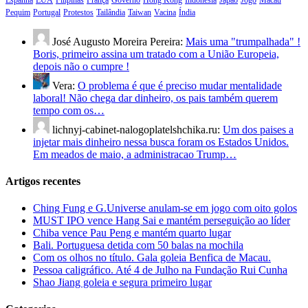
Pequim
Portugal
Protestos
Tailândia
Taiwan
Vacina
Índia
José Augusto Moreira Pereira:
Mais uma "trumpalhada" !
Boris, primeiro assina um tratado com a União Europeia,
depois não o cumpre !
Vera:
O problema é que é preciso mudar mentalidade
laboral! Não chega dar dinheiro, os pais também querem
tempo com os…
lichnyj-cabinet-nalogoplatelshchika.ru:
Um dos paises a
injetar mais dinheiro nessa busca foram os Estados Unidos.
Em meados de maio, a administracao Trump…
Artigos recentes
Ching Fung e G.Universe anulam-se em jogo com oito golos
MUST IPO vence Hang Sai e mantém perseguição ao líder
Chiba vence Pau Peng e mantém quarto lugar
Bali. Portuguesa detida com 50 balas na mochila
Com os olhos no título. Gala goleia Benfica de Macau.
Pessoa caligráfico. Até 4 de Julho na Fundação Rui Cunha
Shao Jiang goleia e segura primeiro lugar