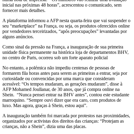
inicial nas próximas 48 horas”, acrescentou o comunicado, sem
fornecer mais detalhes.
A plataforma informou a AFP nesta quarta-feira que vai suspender o
seu “marketplace” na França, ou seja, os produtos oferecidos online
por vendedores terceirizados, “após preocupações” levantadas por
alguns anúncios.
Como sinal da pressão na França, a inauguração de sua primeira
unidade física permanente na histórica loja de departamentos BHV,
no centro de Paris, ocorreu sob um forte aparato policial
No entanto, a polémica não impediu centenas de pessoas de
formarem fila horas antes para serem as primeiras a entrar, seja por
curiosidade ou convencidas por uma marca que consideram
acessível: “Os tempos mudaram, as gerações mudaram”, disse à
AFP Mohamed Joullanar, de 30 anos, que já compra online na
Shein. “Nunca pensei entrar na BHV antes”, contou este estudante
marroquino. “Sempre ouvi dizer que era caro, com produtos de
luxo. Mas agora, graças à Shein, estou aqui”.
A inauguração também foi marcada por protestos nas proximidades,
organizados por activistas dos direitos das crianças: “Protejam as
crianças, não a Shein”, dizia uma das placas.