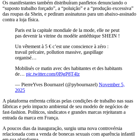
Os manifestantes também distribuíram panfletos denunciando o
“suposto trabalho forçado”, a “poluição” e a “produção excessiva”
das roupas da Shein, e pediram assinaturas para um abaixo-assinado
contra a loja física.
Paris est la capitale mondiale de la mode, elle ne peut
pas devenir la vitrine du modèle antiéthique SHEIN !
Un vêtement à 5 € c’est une conscience à zéro :
travail précaire, pollution massive, gaspillage
organisé…
Mobilisés ce matin avec des habitantes et des habitants
de…
pic.twitter.com/0I9gP8T4lz
— PierreYves Bournazel (@pybournazel)
November 5,
2025
A plataforma enfrenta críticas pelas condições de trabalho nas suas
fábricas e pelo impacto ambiental de seu modelo de negócios de
fast-fashion. Políticos, sindicatos e grandes marcas rejeitaram a
entrada da marca em França.
A poucos dias da inauguração, surgiu uma nova controvérsia
relacionada com a venda de bonecas sexuais com aparência infantil
em sua plataforma.