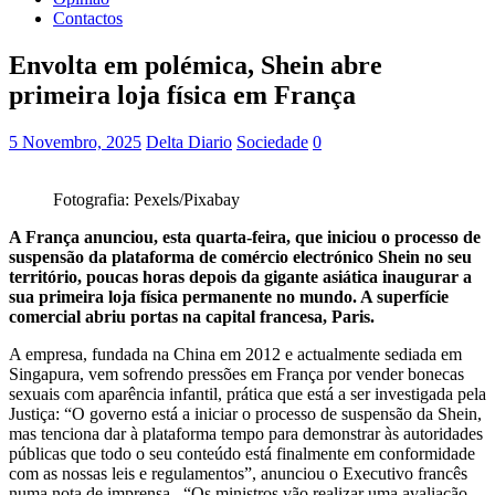
Contactos
Envolta em polémica, Shein abre
primeira loja física em França
5 Novembro, 2025
Delta Diario
Sociedade
0
Fotografia: Pexels/Pixabay
A França anunciou, esta quarta-feira, que iniciou o processo de
suspensão da plataforma de comércio electrónico Shein no seu
território, poucas horas depois da gigante asiática inaugurar a
sua primeira loja física permanente no mundo. A superfície
comercial abriu portas na capital francesa, Paris.
A empresa, fundada na China em 2012 e actualmente sediada em
Singapura, vem sofrendo pressões em França por vender bonecas
sexuais com aparência infantil, prática que está a ser investigada pela
Justiça: “O governo está a iniciar o processo de suspensão da Shein,
mas tenciona dar à plataforma tempo para demonstrar às autoridades
públicas que todo o seu conteúdo está finalmente em conformidade
com as nossas leis e regulamentos”, anunciou o Executivo francês
numa nota de imprensa. “Os ministros vão realizar uma avaliação