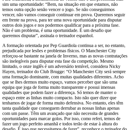
sim uma oportunidade: “Bem, na situação em que estamos, não
temos outra opção senão vencer o jogo. Se não conseguirmos
vencer, não vamos conseguir continuar em prova. Queremos seguir
em frente na prova, para ter uma nova oportunidade para disputar
outros dois jogos e nos podermos qualificar para a próxima fase.
Não é um problema, é uma oportunidade. É um desafio que
queremos disputar”, assinala o treinador espanhol.
A formação orientada por Pep Guardiola continua a ser, no entanto,
prejudicada por lesões e problemas físicos. O Manchester City
reforçou-se bastante na janela de Inverno, mas as novas contratações
são inelegíveis para disputar esta fase da competição. Mesmo
limitado, o onze inglês é um adversário temível, considera Nicky
Hayen, treinador do Club Brugge: “O Manchester City será sempre
uma formação dominante, com muitas qualidades diferentes. Acho
que se lhes dermos muito espaço, vamos perceber que são uma
equipa que joga de forma muito transparente e possui imensas
qualidades que podem fazer a diferença. Só temos de manter o
espaço entre as linhas muito compacto. Isto não quer dizer que
tenhamos de jogar de forma muito defensiva. No entanto, eles têm
tanta qualidade que conseguem derrubar as nossas linhas apenas
com um passe. Têm um avançado que não necessita de grandes
oportunidades para marcar golos. Por isso, como referi, temos de
fazer um jogo perfeito amanhã e todos terão de estar à altura do
desafio. É isso que necessitamos de fazer”, reconhece o treinador do