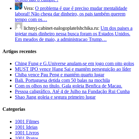
Vera:
O problema é que é preciso mudar mentalidade
laboral! Não chega dar dinheiro, os pais também querem
tempo com os…
lichnyj-cabinet-nalogoplatelshchika.ru:
Um dos paises a
injetar mais dinheiro nessa busca foram os Estados Unidos.
Em meados de maio, a administracao Trump…
Artigos recentes
Ching Fung e G.Universe anulam-se em jogo com oito golos
MUST IPO vence Hang Sai e mantém perseguição ao líder
Chiba vence Pau Peng e mantém quarto lugar
Bali. Portuguesa detida com 50 balas na mochila
Com os olhos no título. Gala goleia Benfica de Macau.
Pessoa caligráfico. Até 4 de Julho na Fundação Rui Cunha
Shao Jiang goleia e segura primeiro lugar
Categorias
1001 Filmes
1001 Ideias
1001 Livros
1001 Pratos