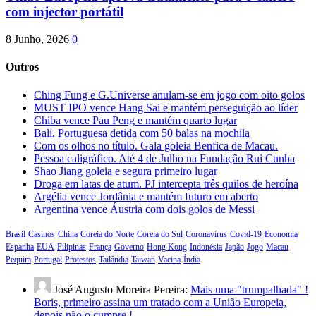
com injector portátil
8 Junho, 2026
0
Outros
Ching Fung e G.Universe anulam-se em jogo com oito golos
MUST IPO vence Hang Sai e mantém perseguição ao líder
Chiba vence Pau Peng e mantém quarto lugar
Bali. Portuguesa detida com 50 balas na mochila
Com os olhos no título. Gala goleia Benfica de Macau.
Pessoa caligráfico. Até 4 de Julho na Fundação Rui Cunha
Shao Jiang goleia e segura primeiro lugar
Droga em latas de atum. PJ intercepta três quilos de heroína
Argélia vence Jordânia e mantém futuro em aberto
Argentina vence Áustria com dois golos de Messi
Brasil
Casinos
China
Coreia do Norte
Coreia do Sul
Coronavírus
Covid-19
Economia
Espanha
EUA
Filipinas
França
Governo
Hong Kong
Indonésia
Japão
Jogo
Macau
Pequim
Portugal
Protestos
Tailândia
Taiwan
Vacina
Índia
José Augusto Moreira Pereira:
Mais uma "trumpalhada" !
Boris, primeiro assina um tratado com a União Europeia,
depois não o cumpre !