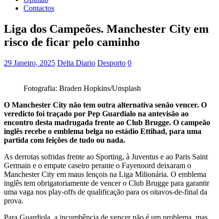
Contactos
Liga dos Campeões. Manchester City em
risco de ficar pelo caminho
29 Janeiro, 2025
Delta Diario
Desporto
0
Fotografia: Braden Hopkins/Unsplash
O Manchester City não tem outra alternativa senão vencer. O
veredicto foi traçado por Pep Guardialo na antevisão ao
encontro desta madrugada frente ao Club Brugge. O campeão
inglês recebe o emblema belga no estádio Ettihad, para uma
partida com feições de tudo ou nada.
As derrotas sofridas frente ao Sporting, à Juventus e ao Paris Saint
Germain e o empate caseiro perante o Fayenoord deixaram o
Manchester City em maus lençois na Liga Milionária. O emblema
inglês tem obrigatoriamente de vencer o Club Brugge para garantir
uma vaga nos play-offs de qualificação para os oitavos-de-final da
prova.
Para Guardiola, a incumbência de vencer não é um problema, mas