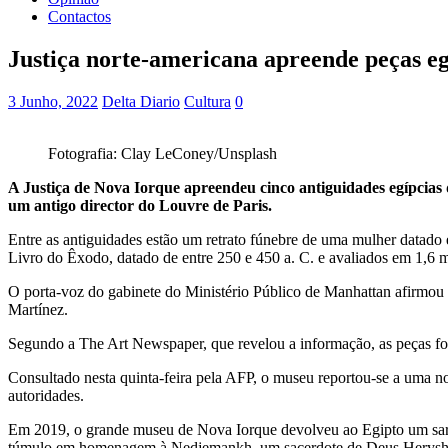
Contactos
Justiça norte-americana apreende peças e
3 Junho, 2022
Delta Diario
Cultura
0
Fotografia: Clay LeConey/Unsplash
A Justiça de Nova Iorque apreendeu cinco antiguidades egípcias 
um antigo director do Louvre de Paris.
Entre as antiguidades estão um retrato fúnebre de uma mulher datado 
Livro do Êxodo, datado de entre 250 e 450 a. C. e avaliados em 1,6 
O porta-voz do gabinete do Ministério Público de Manhattan afirmou 
Martínez.
Segundo a The Art Newspaper, que revelou a informação, as peças f
Consultado nesta quinta-feira pela AFP, o museu reportou-se a uma not
autoridades.
Em 2019, o grande museu de Nova Iorque devolveu ao Egipto um sar
túmulo em homenagem à Nedjemankh, um sacerdote de Deus Heryshef