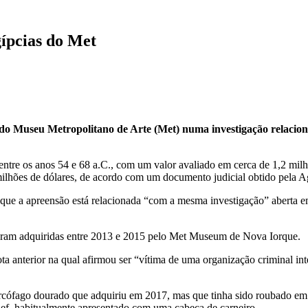
gípcias do Met
do Museu Metropolitano de Arte (Met) numa investigação relaciona
entre os anos 54 e 68 a.C., com um valor avaliado em cerca de 1,2 milh
milhões de dólares, de acordo com um documento judicial obtido pela A
que a apreensão está relacionada “com a mesma investigação” aberta em
oram adquiridas entre 2013 e 2015 pelo Met Museum de Nova Iorque.
a anterior na qual afirmou ser “vítima de uma organização criminal int
cófago dourado que adquiriu em 2017, mas que tinha sido roubado em
, habitualmente apresentado com uma cabeça de carneiro.