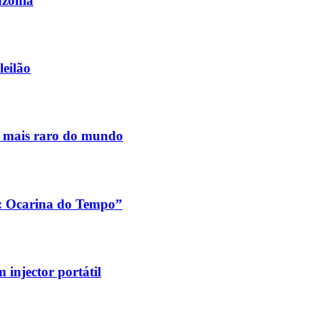
azónia
leilão
s mais raro do mundo
a: Ocarina do Tempo”
injector portátil