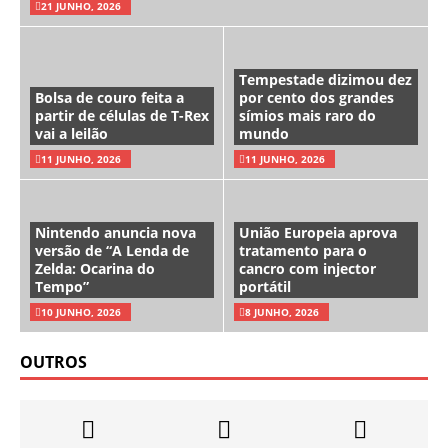
21 JUNHO, 2026
Tempestade dizimou dez
Bolsa de couro feita a
por cento dos grandes
partir de células de T-Rex
símios mais raro do
vai a leilão
mundo
11 JUNHO, 2026
11 JUNHO, 2026
Nintendo anuncia nova
União Europeia aprova
versão de “A Lenda de
tratamento para o
Zelda: Ocarina do
cancro com injector
Tempo”
portátil
10 JUNHO, 2026
8 JUNHO, 2026
OUTROS