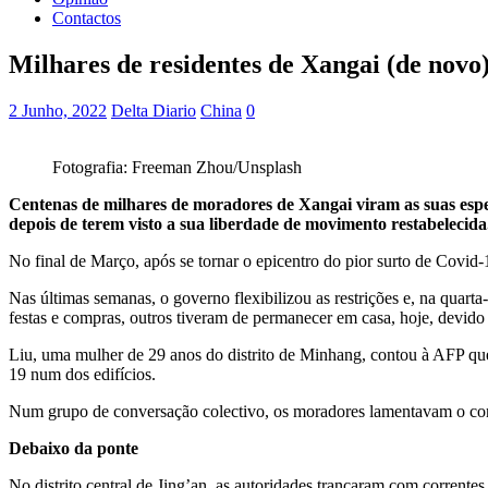
Contactos
Milhares de residentes de Xangai (de novo
2 Junho, 2022
Delta Diario
China
0
Fotografia: Freeman Zhou/Unsplash
Centenas de milhares de moradores de Xangai viram as suas esper
depois de terem visto a sua liberdade de movimento restabelecida
No final de Março, após se tornar o epicentro do pior surto de Covid-
Nas últimas semanas, o governo flexibilizou as restrições e, na quart
festas e compras, outros tiveram de permanecer em casa, hoje, devido
Liu, uma mulher de 29 anos do distrito de Minhang, contou à AFP que
19 num dos edifícios.
Num grupo de conversação colectivo, os moradores lamentavam o con
Debaixo da ponte
No distrito central de Jing’an, as autoridades trancaram com corrent