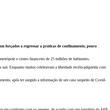
am forçados a regressar a práticas de confinamento, pouco
metrópole e centro financeiro de 25 milhões de habitantes.
r a sair. Enquanto muitos celebravam a liberdade recém-adquirida com
mento, após ter surgido a informação de um caso suspeito de Covid-
trar em confronto com os agentes, de acordo com um jornalista da AFP