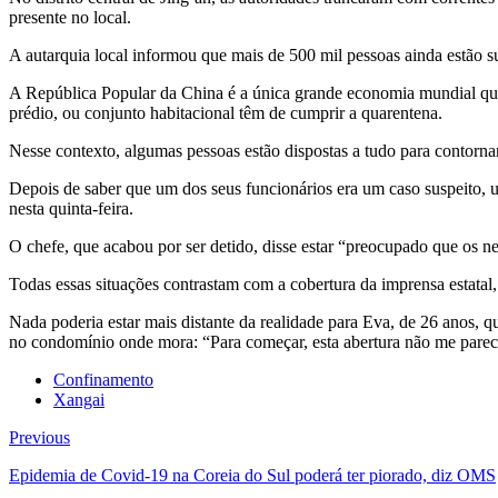
presente no local.
A autarquia local informou que mais de 500 mil pessoas ainda estão suj
A República Popular da China é a única grande economia mundial que p
prédio, ou conjunto habitacional têm de cumprir a quarentena.
Nesse contexto, algumas pessoas estão dispostas a tudo para contornar
Depois de saber que um dos seus funcionários era um caso suspeito, u
nesta quinta-feira.
O chefe, que acabou por ser detido, disse estar “preocupado que os 
Todas essas situações contrastam com a cobertura da imprensa estatal, 
Nada poderia estar mais distante da realidade para Eva, de 26 anos, 
no condomínio onde mora: “Para começar, esta abertura não me pareci
Confinamento
Xangai
Previous
Epidemia de Covid-19 na Coreia do Sul poderá ter piorado, diz OMS