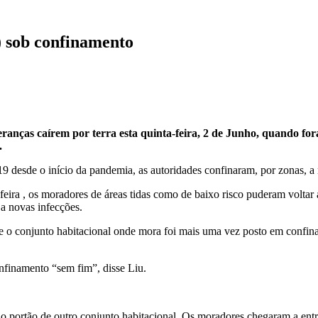
) sob confinamento
anças caírem por terra esta quinta-feira, 2 de Junho, quando for
.
19 desde o início da pandemia, as autoridades confinaram, por zonas, a 
a-feira , os moradores de áreas tidas como de baixo risco puderam volta
 a novas infecções.
 o conjunto habitacional onde mora foi mais uma vez posto em confina
finamento “sem fim”, disse Liu.
es o portão de outro conjunto habitacional. Os moradores chegaram a en