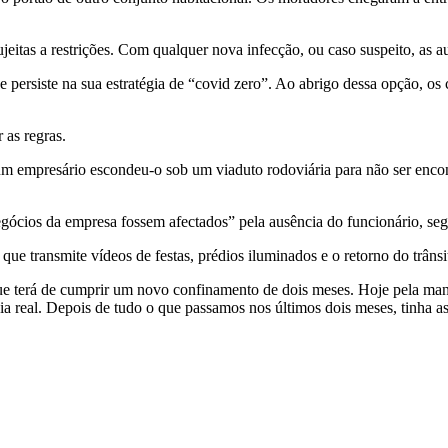
eitas a restrições. Com qualquer nova infecção, ou caso suspeito, as au
ersiste na sua estratégia de “covid zero”. Ao abrigo dessa opção, os c
 as regras.
m empresário escondeu-o sob um viaduto rodoviária para não ser encont
negócios da empresa fossem afectados” pela ausência do funcionário, s
que transmite vídeos de festas, prédios iluminados e o retorno do trânsi
que terá de cumprir um novo confinamento de dois meses. Hoje pela manh
a real. Depois de tudo o que passamos nos últimos dois meses, tinha as