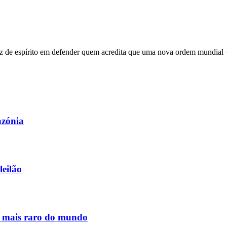
 de espírito em defender quem acredita que uma nova ordem mundial – q
azónia
leilão
s mais raro do mundo