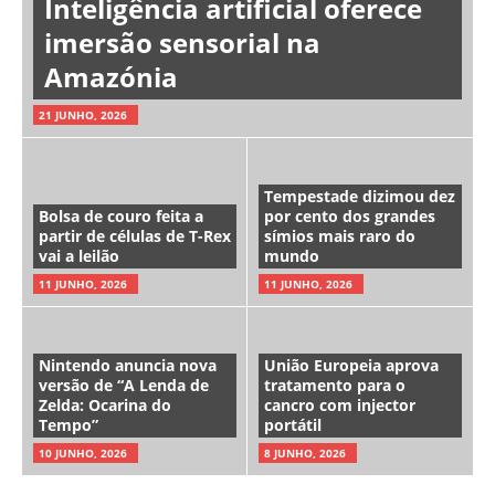
Inteligência artificial oferece
imersão sensorial na
Amazónia
21 JUNHO, 2026
Tempestade dizimou dez
Bolsa de couro feita a
por cento dos grandes
partir de células de T-Rex
símios mais raro do
vai a leilão
mundo
11 JUNHO, 2026
11 JUNHO, 2026
Nintendo anuncia nova
União Europeia aprova
versão de “A Lenda de
tratamento para o
Zelda: Ocarina do
cancro com injector
Tempo”
portátil
10 JUNHO, 2026
8 JUNHO, 2026