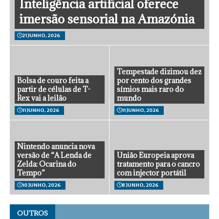
Inteligência artificial oferece
imersão sensorial na Amazónia
21 JUNHO, 2026
Tempestade dizimou dez
Bolsa de couro feita a
por cento dos grandes
partir de células de T-
símios mais raro do
Rex vai a leilão
mundo
11 JUNHO, 2026
11 JUNHO, 2026
Nintendo anuncia nova
versão de “A Lenda de
União Europeia aprova
Zelda: Ocarina do
tratamento para o cancro
Tempo”
com injector portátil
10 JUNHO, 2026
8 JUNHO, 2026
OUTROS