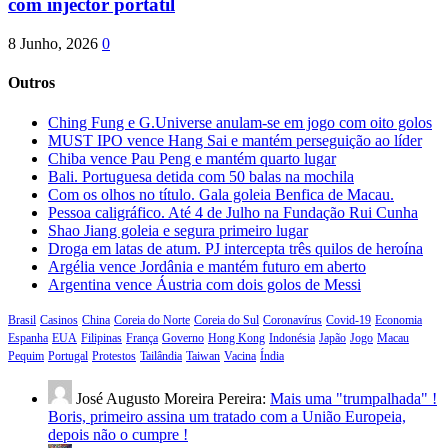
com injector portátil
8 Junho, 2026
0
Outros
Ching Fung e G.Universe anulam-se em jogo com oito golos
MUST IPO vence Hang Sai e mantém perseguição ao líder
Chiba vence Pau Peng e mantém quarto lugar
Bali. Portuguesa detida com 50 balas na mochila
Com os olhos no título. Gala goleia Benfica de Macau.
Pessoa caligráfico. Até 4 de Julho na Fundação Rui Cunha
Shao Jiang goleia e segura primeiro lugar
Droga em latas de atum. PJ intercepta três quilos de heroína
Argélia vence Jordânia e mantém futuro em aberto
Argentina vence Áustria com dois golos de Messi
Brasil
Casinos
China
Coreia do Norte
Coreia do Sul
Coronavírus
Covid-19
Economia
Espanha
EUA
Filipinas
França
Governo
Hong Kong
Indonésia
Japão
Jogo
Macau
Pequim
Portugal
Protestos
Tailândia
Taiwan
Vacina
Índia
José Augusto Moreira Pereira:
Mais uma "trumpalhada" !
Boris, primeiro assina um tratado com a União Europeia,
depois não o cumpre !