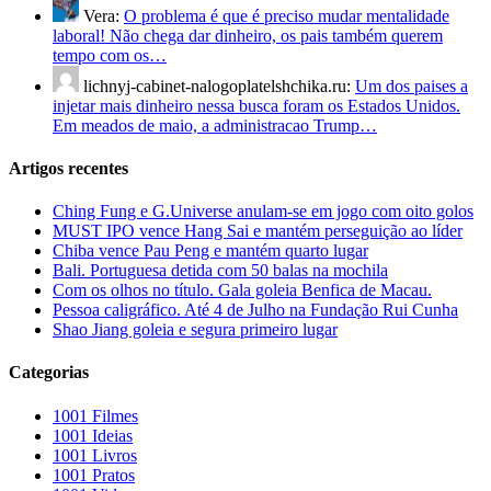
Vera:
O problema é que é preciso mudar mentalidade
laboral! Não chega dar dinheiro, os pais também querem
tempo com os…
lichnyj-cabinet-nalogoplatelshchika.ru:
Um dos paises a
injetar mais dinheiro nessa busca foram os Estados Unidos.
Em meados de maio, a administracao Trump…
Artigos recentes
Ching Fung e G.Universe anulam-se em jogo com oito golos
MUST IPO vence Hang Sai e mantém perseguição ao líder
Chiba vence Pau Peng e mantém quarto lugar
Bali. Portuguesa detida com 50 balas na mochila
Com os olhos no título. Gala goleia Benfica de Macau.
Pessoa caligráfico. Até 4 de Julho na Fundação Rui Cunha
Shao Jiang goleia e segura primeiro lugar
Categorias
1001 Filmes
1001 Ideias
1001 Livros
1001 Pratos