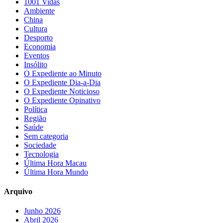
1001 Vidas
Ambiente
China
Cultura
Desporto
Economia
Eventos
Insólito
O Expediente ao Minuto
O Expediente Dia-a-Dia
O Expediente Noticioso
O Expediente Opinativo
Política
Região
Saúde
Sem categoria
Sociedade
Tecnologia
Última Hora Macau
Última Hora Mundo
Arquivo
Junho 2026
Abril 2026