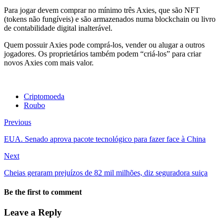
Para jogar devem comprar no mínimo três Axies, que são NFT
(tokens não fungíveis) e são armazenados numa blockchain ou livro
de contabilidade digital inalterável.
Quem possuir Axies pode comprá-los, vender ou alugar a outros
jogadores. Os proprietários também podem “criá-los” para criar
novos Axies com mais valor.
Criptomoeda
Roubo
Previous
EUA. Senado aprova pacote tecnológico para fazer face à China
Next
Cheias geraram prejuízos de 82 mil milhões, diz seguradora suiça
Be the first to comment
Leave a Reply