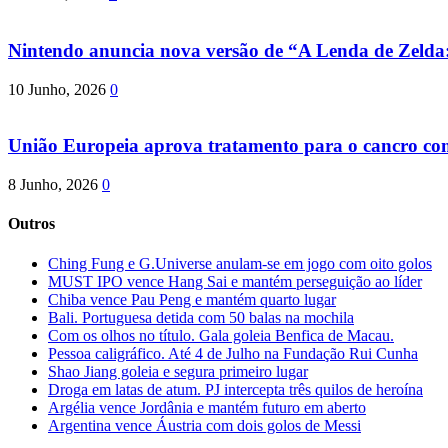
Nintendo anuncia nova versão de “A Lenda de Zeld
10 Junho, 2026
0
União Europeia aprova tratamento para o cancro com 
8 Junho, 2026
0
Outros
Ching Fung e G.Universe anulam-se em jogo com oito golos
MUST IPO vence Hang Sai e mantém perseguição ao líder
Chiba vence Pau Peng e mantém quarto lugar
Bali. Portuguesa detida com 50 balas na mochila
Com os olhos no título. Gala goleia Benfica de Macau.
Pessoa caligráfico. Até 4 de Julho na Fundação Rui Cunha
Shao Jiang goleia e segura primeiro lugar
Droga em latas de atum. PJ intercepta três quilos de heroína
Argélia vence Jordânia e mantém futuro em aberto
Argentina vence Áustria com dois golos de Messi