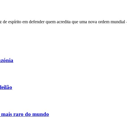
 de espírito em defender quem acredita que uma nova ordem mundial – q
azónia
leilão
s mais raro do mundo