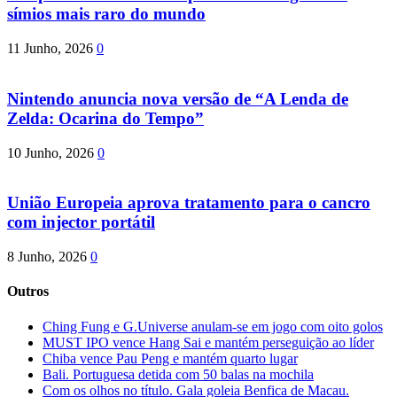
símios mais raro do mundo
11 Junho, 2026
0
Nintendo anuncia nova versão de “A Lenda de
Zelda: Ocarina do Tempo”
10 Junho, 2026
0
União Europeia aprova tratamento para o cancro
com injector portátil
8 Junho, 2026
0
Outros
Ching Fung e G.Universe anulam-se em jogo com oito golos
MUST IPO vence Hang Sai e mantém perseguição ao líder
Chiba vence Pau Peng e mantém quarto lugar
Bali. Portuguesa detida com 50 balas na mochila
Com os olhos no título. Gala goleia Benfica de Macau.