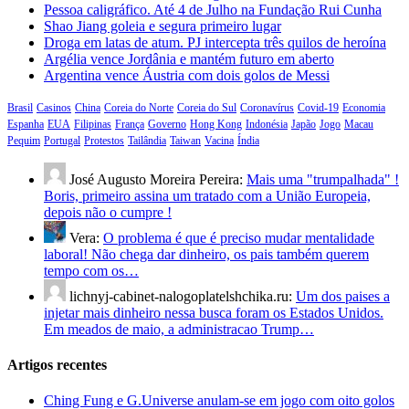
Pessoa caligráfico. Até 4 de Julho na Fundação Rui Cunha
Shao Jiang goleia e segura primeiro lugar
Droga em latas de atum. PJ intercepta três quilos de heroína
Argélia vence Jordânia e mantém futuro em aberto
Argentina vence Áustria com dois golos de Messi
Brasil
Casinos
China
Coreia do Norte
Coreia do Sul
Coronavírus
Covid-19
Economia
Espanha
EUA
Filipinas
França
Governo
Hong Kong
Indonésia
Japão
Jogo
Macau
Pequim
Portugal
Protestos
Tailândia
Taiwan
Vacina
Índia
José Augusto Moreira Pereira:
Mais uma "trumpalhada" !
Boris, primeiro assina um tratado com a União Europeia,
depois não o cumpre !
Vera:
O problema é que é preciso mudar mentalidade
laboral! Não chega dar dinheiro, os pais também querem
tempo com os…
lichnyj-cabinet-nalogoplatelshchika.ru:
Um dos paises a
injetar mais dinheiro nessa busca foram os Estados Unidos.
Em meados de maio, a administracao Trump…
Artigos recentes
Ching Fung e G.Universe anulam-se em jogo com oito golos