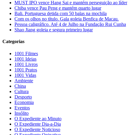
MUST IPO vence Hang Sai e mantém perseguição ao líder
Chiba vence Pau Peng e mantém quarto lugar
Bali. Portuguesa detida com 50 balas na mochila
Com os olhos no título. Gala goleia Benfica de Macau.
Pessoa caligráfico. Até 4 de Julho na Fundação Rui Cunha
Shao Jiang goleia e segura primeiro lugar
Categorias
1001 Filmes
1001 Ideias
1001 Livros
1001 Pratos
1001 Vidas
Ambiente
China
Cultura
Desporto
Economia
Eventos
Insólito
O Expediente ao Minuto
O Expediente Dia-a-Dia
O Expediente Noticioso
O Expediente Opinativo