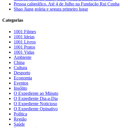
Pessoa caligráfico. Até 4 de Julho na Fundação Rui Cunha
Shao Jiang goleia e segura primeiro lugar
Categorias
1001 Filmes
1001 Ideias
1001 Livros
1001 Pratos
1001 Vidas
Ambiente
China
Cultura
Desporto
Economia
Eventos
Insólito
O Expediente ao Minuto
O Expediente Dia-a-Dia
O Expediente Noticioso
O Expediente Opinativo
Política
Região
Saúde