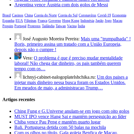
Argentina vence Áustria com dois golos de Messi
Brasil
Casinos
China
Coreia do Norte
Coreia do Sul
Coronavírus
Covid-19
Economia
Espanha
EUA
Filipinas
França
Governo
Hong Kong
Indonésia
Japão
Jogo
Macau
Pequim
Portugal
Protestos
Tailândia
Taiwan
Vacina
Índia
José Augusto Moreira Pereira:
Mais uma "trumpalhada" !
Boris, primeiro assina um tratado com a União Europeia,
depois não o cumpre !
Vera:
O problema é que é preciso mudar mentalidade
laboral! Não chega dar dinheiro, os pais também querem
tempo com os…
lichnyj-cabinet-nalogoplatelshchika.ru:
Um dos paises a
injetar mais dinheiro nessa busca foram os Estados Unidos.
Em meados de maio, a administracao Trump…
Artigos recentes
Ching Fung e G.Universe anulam-se em jogo com oito golos
MUST IPO vence Hang Sai e mantém perseguição ao líder
Chiba vence Pau Peng e mantém quarto lugar
Bali. Portuguesa detida com 50 balas na mochila
Com os olhos no título. Gala goleia Benfica de Macau.