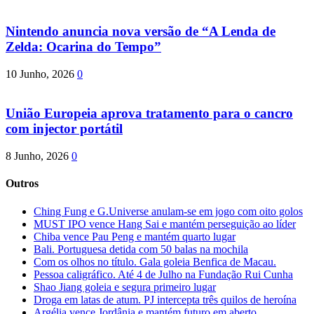
Nintendo anuncia nova versão de “A Lenda de
Zelda: Ocarina do Tempo”
10 Junho, 2026
0
União Europeia aprova tratamento para o cancro
com injector portátil
8 Junho, 2026
0
Outros
Ching Fung e G.Universe anulam-se em jogo com oito golos
MUST IPO vence Hang Sai e mantém perseguição ao líder
Chiba vence Pau Peng e mantém quarto lugar
Bali. Portuguesa detida com 50 balas na mochila
Com os olhos no título. Gala goleia Benfica de Macau.
Pessoa caligráfico. Até 4 de Julho na Fundação Rui Cunha
Shao Jiang goleia e segura primeiro lugar
Droga em latas de atum. PJ intercepta três quilos de heroína
Argélia vence Jordânia e mantém futuro em aberto