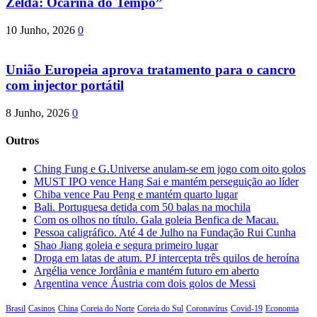
Zelda: Ocarina do Tempo”
10 Junho, 2026
0
União Europeia aprova tratamento para o cancro
com injector portátil
8 Junho, 2026
0
Outros
Ching Fung e G.Universe anulam-se em jogo com oito golos
MUST IPO vence Hang Sai e mantém perseguição ao líder
Chiba vence Pau Peng e mantém quarto lugar
Bali. Portuguesa detida com 50 balas na mochila
Com os olhos no título. Gala goleia Benfica de Macau.
Pessoa caligráfico. Até 4 de Julho na Fundação Rui Cunha
Shao Jiang goleia e segura primeiro lugar
Droga em latas de atum. PJ intercepta três quilos de heroína
Argélia vence Jordânia e mantém futuro em aberto
Argentina vence Áustria com dois golos de Messi
Brasil
Casinos
China
Coreia do Norte
Coreia do Sul
Coronavírus
Covid-19
Economia