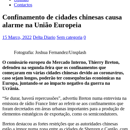
Contactos
Confinamento de cidades chinesas causa
alarme na União Europeia
15 Março, 2022
Delta Diario
Sem categoria
0
Fotografia: Joshua Fernandez/Unsplash
O comissário europeu do Mercado Interno, Thierry Breton,
defendeu na segunda-feira que os confinamentos que
começaram em várias cidades chinesas devido ao coronavírus,
caso sejam longos, poderão ter consequências económicas na
Europa, juntando-se ao impacto negativo da guerra na
Ucrânia.
“Se durar, haverá repercussões”, advertiu Breton numa entrevista na
emissora de rádio France Inter ao referir-se aos confinamentos que
foram decretados em áreas urbanas importantes para a produção de
elementos estratégicos de exportação, como os semicondutores.
Breton destacou as fortes restrições que as autoridades chinesas
estão a impor numa zona entre as cidades de Shenzen e Cantão, com