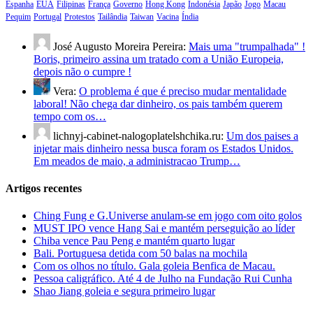
Espanha
EUA
Filipinas
França
Governo
Hong Kong
Indonésia
Japão
Jogo
Macau
Pequim
Portugal
Protestos
Tailândia
Taiwan
Vacina
Índia
José Augusto Moreira Pereira:
Mais uma "trumpalhada" !
Boris, primeiro assina um tratado com a União Europeia,
depois não o cumpre !
Vera:
O problema é que é preciso mudar mentalidade
laboral! Não chega dar dinheiro, os pais também querem
tempo com os…
lichnyj-cabinet-nalogoplatelshchika.ru:
Um dos paises a
injetar mais dinheiro nessa busca foram os Estados Unidos.
Em meados de maio, a administracao Trump…
Artigos recentes
Ching Fung e G.Universe anulam-se em jogo com oito golos
MUST IPO vence Hang Sai e mantém perseguição ao líder
Chiba vence Pau Peng e mantém quarto lugar
Bali. Portuguesa detida com 50 balas na mochila
Com os olhos no título. Gala goleia Benfica de Macau.
Pessoa caligráfico. Até 4 de Julho na Fundação Rui Cunha
Shao Jiang goleia e segura primeiro lugar