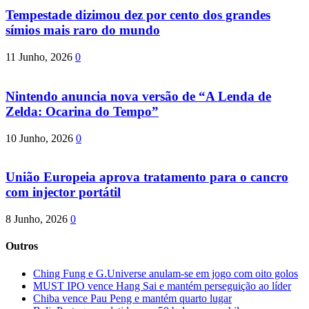
Tempestade dizimou dez por cento dos grandes
símios mais raro do mundo
11 Junho, 2026
0
Nintendo anuncia nova versão de “A Lenda de
Zelda: Ocarina do Tempo”
10 Junho, 2026
0
União Europeia aprova tratamento para o cancro
com injector portátil
8 Junho, 2026
0
Outros
Ching Fung e G.Universe anulam-se em jogo com oito golos
MUST IPO vence Hang Sai e mantém perseguição ao líder
Chiba vence Pau Peng e mantém quarto lugar