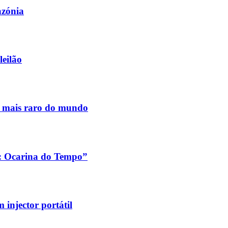
azónia
leilão
s mais raro do mundo
a: Ocarina do Tempo”
injector portátil