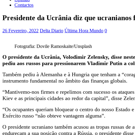
Contactos
Presidente da Ucrânia diz que ucranianos 
26 Fevereiro, 2022
Delta Diario
Última Hora Mundo
0
Fotografia: Dovile Ramoskaite/Unsplash
O presidente da Ucrânia, Volodimir Zelensky, disse nest
pediu aos russos para pressionarem Vladimir Putin a co
Também pediu à Alemanha e à Hungria que tenham a “corage
instrumento fundamental no âmbito das finanças globais.
“Mantivemo-nos firmes e repelimos com sucesso os ataques 
Kiev e as principais cidades ao redor da capital”, disse Ze
“Os ocupantes queriam bloquear o centro do nosso Estado e
Exército russo “não obteve vantagem alguma”.
O presidente ucraniano também acusou as tropas russas de at
endureçam a sua posição contra a Rússia, o presidente disse