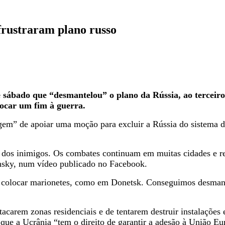
frustraram plano russo
e sábado que “desmantelou” o plano da Rússia, ao terceiro
locar um fim à guerra.
m” de apoiar uma moção para excluir a Rússia do sistema de
dos inimigos. Os combates continuam em muitas cidades e re
lensky, num vídeo publicado no Facebook.
 colocar marionetes, como em Donetsk. Conseguimos desmante
acarem zonas residenciais e de tentarem destruir instalações 
 que a Ucrânia “tem o direito de garantir a adesão à União Eu