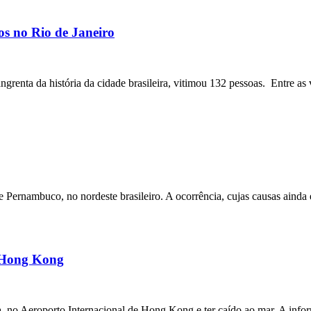
os no Rio de Janeiro
angrenta da história da cidade brasileira, vitimou 132 pessoas. Entre as 
ernambuco, no nordeste brasileiro. A ocorrência, cujas causas ainda e
m Hong Kong
a, no Aeroporto Internacional de Hong Kong e ter caído ao mar. A inf