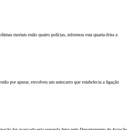
vítimas mortais estão quatro polícias, informou esta quarta-feira a
stão por apurar, envolveu um autocarro que estabelecia a ligação
ormação foi avançada esta segunda-feira pelo Departamento de Aviação