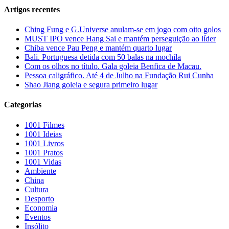
Artigos recentes
Ching Fung e G.Universe anulam-se em jogo com oito golos
MUST IPO vence Hang Sai e mantém perseguição ao líder
Chiba vence Pau Peng e mantém quarto lugar
Bali. Portuguesa detida com 50 balas na mochila
Com os olhos no título. Gala goleia Benfica de Macau.
Pessoa caligráfico. Até 4 de Julho na Fundação Rui Cunha
Shao Jiang goleia e segura primeiro lugar
Categorias
1001 Filmes
1001 Ideias
1001 Livros
1001 Pratos
1001 Vidas
Ambiente
China
Cultura
Desporto
Economia
Eventos
Insólito