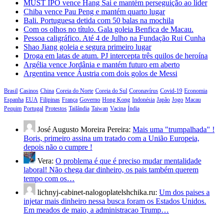
MUST IPO vence Hang Sai e mantém perseguição ao líder
Chiba vence Pau Peng e mantém quarto lugar
Bali. Portuguesa detida com 50 balas na mochila
Com os olhos no título. Gala goleia Benfica de Macau.
Pessoa caligráfico. Até 4 de Julho na Fundação Rui Cunha
Shao Jiang goleia e segura primeiro lugar
Droga em latas de atum. PJ intercepta três quilos de heroína
Argélia vence Jordânia e mantém futuro em aberto
Argentina vence Áustria com dois golos de Messi
Brasil
Casinos
China
Coreia do Norte
Coreia do Sul
Coronavírus
Covid-19
Economia
Espanha
EUA
Filipinas
França
Governo
Hong Kong
Indonésia
Japão
Jogo
Macau
Pequim
Portugal
Protestos
Tailândia
Taiwan
Vacina
Índia
José Augusto Moreira Pereira:
Mais uma "trumpalhada" !
Boris, primeiro assina um tratado com a União Europeia,
depois não o cumpre !
Vera:
O problema é que é preciso mudar mentalidade
laboral! Não chega dar dinheiro, os pais também querem
tempo com os…
lichnyj-cabinet-nalogoplatelshchika.ru:
Um dos paises a
injetar mais dinheiro nessa busca foram os Estados Unidos.
Em meados de maio, a administracao Trump…