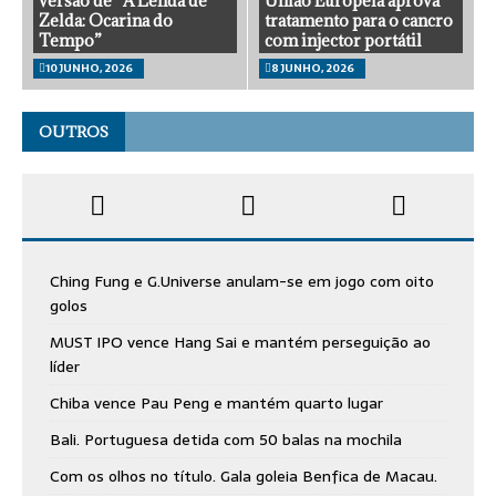
versão de “A Lenda de
União Europeia aprova
Zelda: Ocarina do
tratamento para o cancro
Tempo”
com injector portátil
10 JUNHO, 2026
8 JUNHO, 2026
OUTROS
Ching Fung e G.Universe anulam-se em jogo com oito
golos
MUST IPO vence Hang Sai e mantém perseguição ao
líder
Chiba vence Pau Peng e mantém quarto lugar
Bali. Portuguesa detida com 50 balas na mochila
Com os olhos no título. Gala goleia Benfica de Macau.