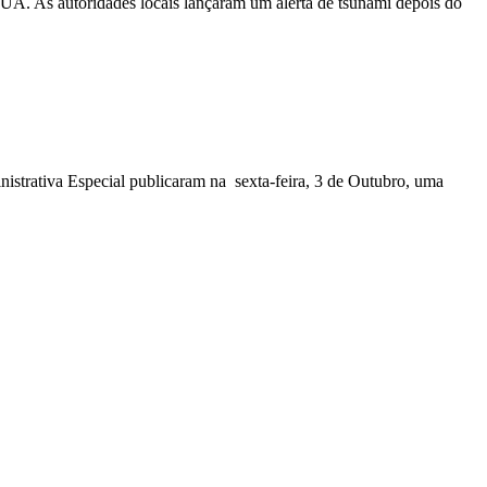
EUA. As autoridades locais lançaram um alerta de tsunami depois do
nistrativa Especial publicaram na sexta-feira, 3 de Outubro, uma