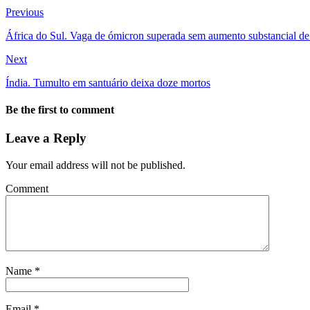
Previous
África do Sul. Vaga de ómicron superada sem aumento substancial de
Next
Índia. Tumulto em santuário deixa doze mortos
Be the first to comment
Leave a Reply
Your email address will not be published.
Comment
Name
*
Email
*