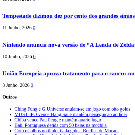
Tempestade dizimou dez por cento dos grandes símio
11 Junho, 2026
0
Nintendo anuncia nova versão de “A Lenda de Zeld
10 Junho, 2026
0
União Europeia aprova tratamento para o cancro com 
8 Junho, 2026
0
Outros
Ching Fung e G.Universe anulam-se em jogo com oito golos
MUST IPO vence Hang Sai e mantém perseguição ao líder
Chiba vence Pau Peng e mantém quarto lugar
Bali. Portuguesa detida com 50 balas na mochila
Com os olhos no título. Gala goleia Benfica de Macau.