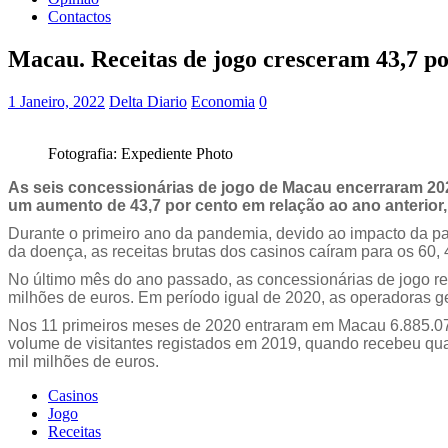
Contactos
Macau. Receitas de jogo cresceram 43,7 p
1 Janeiro, 2022
Delta Diario
Economia
0
Fotografia: Expediente Photo
As seis concessionárias de jogo de Macau encerraram 202
um aumento de 43,7 por cento em relação ao ano anterior
Durante o primeiro ano da pandemia, devido ao impacto da pan
da doença, as receitas brutas dos casinos caíram para os 60
No último mês do ano passado, as concessionárias de jogo reg
milhões de euros. Em período igual de 2020, as operadoras ge
Nos 11 primeiros meses de 2020 entraram em Macau 6.885.073
volume de visitantes registados em 2019, quando recebeu quas
mil milhões de euros.
Casinos
Jogo
Receitas