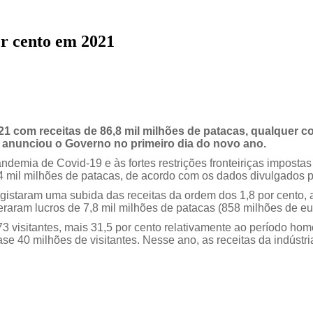
or cento em 2021
1 com receitas de 86,8 mil milhões de patacas, qualquer c
, anunciou o Governo no primeiro dia do novo ano.
demia de Covid-19 e às fortes restrições fronteiriças imposta
, 4 mil milhões de patacas, de acordo com os dados divulgados
istaram uma subida das receitas da ordem dos 1,8 por cento, a
raram lucros de 7,8 mil milhões de patacas (858 milhões de eu
 visitantes, mais 31,5 por cento relativamente ao período ho
e 40 milhões de visitantes. Nesse ano, as receitas da indústri