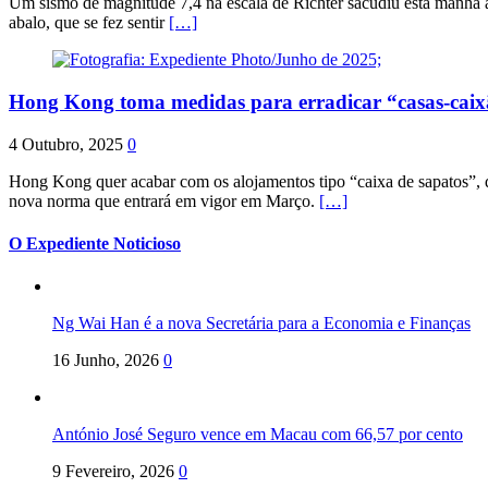
Um sismo de magnitude 7,4 na escala de Richter sacudiu esta manhã a
abalo, que se fez sentir
[…]
Hong Kong toma medidas para erradicar “casas-cai
4 Outubro, 2025
0
Hong Kong quer acabar com os alojamentos tipo “caixa de sapatos”, qu
nova norma que entrará em vigor em Março.
[…]
O Expediente Noticioso
Ng Wai Han é a nova Secretária para a Economia e Finanças
16 Junho, 2026
0
António José Seguro vence em Macau com 66,57 por cento
9 Fevereiro, 2026
0