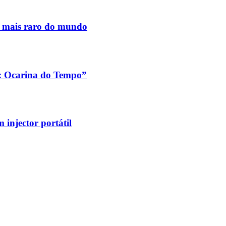
s mais raro do mundo
a: Ocarina do Tempo”
injector portátil