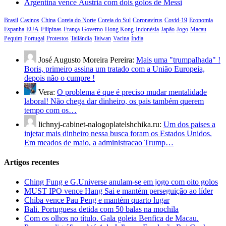
Argentina vence Áustria com dois golos de Messi
Brasil
Casinos
China
Coreia do Norte
Coreia do Sul
Coronavírus
Covid-19
Economia
Espanha
EUA
Filipinas
França
Governo
Hong Kong
Indonésia
Japão
Jogo
Macau
Pequim
Portugal
Protestos
Tailândia
Taiwan
Vacina
Índia
José Augusto Moreira Pereira:
Mais uma "trumpalhada" !
Boris, primeiro assina um tratado com a União Europeia,
depois não o cumpre !
Vera:
O problema é que é preciso mudar mentalidade
laboral! Não chega dar dinheiro, os pais também querem
tempo com os…
lichnyj-cabinet-nalogoplatelshchika.ru:
Um dos paises a
injetar mais dinheiro nessa busca foram os Estados Unidos.
Em meados de maio, a administracao Trump…
Artigos recentes
Ching Fung e G.Universe anulam-se em jogo com oito golos
MUST IPO vence Hang Sai e mantém perseguição ao líder
Chiba vence Pau Peng e mantém quarto lugar
Bali. Portuguesa detida com 50 balas na mochila
Com os olhos no título. Gala goleia Benfica de Macau.