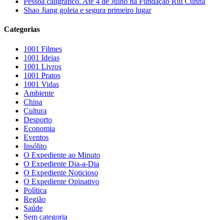
Pessoa caligráfico. Até 4 de Julho na Fundação Rui Cunha
Shao Jiang goleia e segura primeiro lugar
Categorias
1001 Filmes
1001 Ideias
1001 Livros
1001 Pratos
1001 Vidas
Ambiente
China
Cultura
Desporto
Economia
Eventos
Insólito
O Expediente ao Minuto
O Expediente Dia-a-Dia
O Expediente Noticioso
O Expediente Opinativo
Política
Região
Saúde
Sem categoria