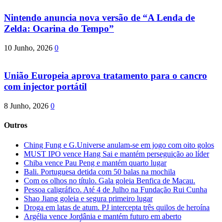
Nintendo anuncia nova versão de “A Lenda de
Zelda: Ocarina do Tempo”
10 Junho, 2026
0
União Europeia aprova tratamento para o cancro
com injector portátil
8 Junho, 2026
0
Outros
Ching Fung e G.Universe anulam-se em jogo com oito golos
MUST IPO vence Hang Sai e mantém perseguição ao líder
Chiba vence Pau Peng e mantém quarto lugar
Bali. Portuguesa detida com 50 balas na mochila
Com os olhos no título. Gala goleia Benfica de Macau.
Pessoa caligráfico. Até 4 de Julho na Fundação Rui Cunha
Shao Jiang goleia e segura primeiro lugar
Droga em latas de atum. PJ intercepta três quilos de heroína
Argélia vence Jordânia e mantém futuro em aberto