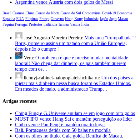
Argentina vence Áustria com dois golos de Messi
Brasil
Casinos
China
Coreia do Norte
Coreia do Sul
Coronavírus
Covid-19
Economia
Espanha
EUA
Filipinas
França
Governo
Hong Kong
Indonésia
Japão
Jogo
Macau
Pequim
Portugal
Protestos
Tailândia
Taiwan
Vacina
Índia
José Augusto Moreira Pereira:
Mais uma "trumpalhada" !
Boris, primeiro assina um tratado com a União Europeia,
depois não o cumpre !
Vera:
O problema é que é preciso mudar mentalidade
laboral! Não chega dar dinheiro, os pais também querem
tempo com os…
lichnyj-cabinet-nalogoplatelshchika.ru:
Um dos paises a
injetar mais dinheiro nessa busca foram os Estados Unidos.
Em meados de maio, a administracao Trump…
Artigos recentes
Ching Fung e G.Universe anulam-se em jogo com oito golos
MUST IPO vence Hang Sai e mantém perseguição ao líder
Chiba vence Pau Peng e mantém quarto lugar
Bali. Portuguesa detida com 50 balas na mochila
Com os olhos no título. Gala goleia Benfica de Macau.