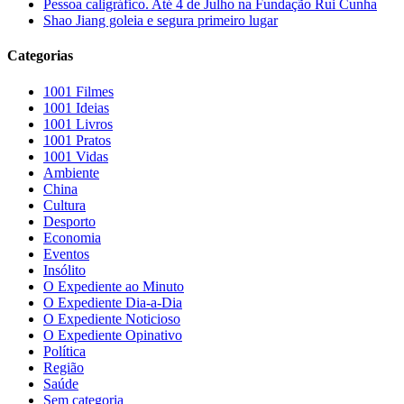
Pessoa caligráfico. Até 4 de Julho na Fundação Rui Cunha
Shao Jiang goleia e segura primeiro lugar
Categorias
1001 Filmes
1001 Ideias
1001 Livros
1001 Pratos
1001 Vidas
Ambiente
China
Cultura
Desporto
Economia
Eventos
Insólito
O Expediente ao Minuto
O Expediente Dia-a-Dia
O Expediente Noticioso
O Expediente Opinativo
Política
Região
Saúde
Sem categoria