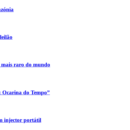
azónia
leilão
s mais raro do mundo
a: Ocarina do Tempo”
injector portátil