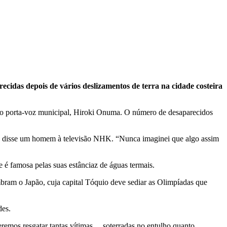
recidas depois de vários deslizamentos de terra na cidade costeira
m o porta-voz municipal, Hiroki Onuma. O número de desaparecidos
a”, disse um homem à televisão NHK. “Nunca imaginei que algo assim
e é famosa pelas suas estânciaz de águas termais.
mbram o Japão, cuja capital Tóquio deve sediar as Olimpíadas que
des.
eremos resgatar tantas vítimas… soterradas no entulho quanto