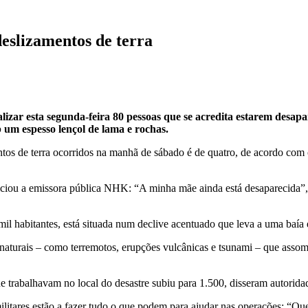
eslizamentos de terra
lizar esta segunda-feira 80 pessoas que se acredita estarem desapa
 um espesso lençol de lama e rochas.
ntos de terra ocorridos na manhã de sábado é de quatro, de acordo co
noticiou a emissora pública NHK: “A minha mãe ainda está desaparecid
il habitantes, está situada num declive acentuado que leva a uma baía 
 naturais – como terremotos, erupções vulcânicas e tsunami – que asso
e trabalhavam no local do desastre subiu para 1.500, disseram autorida
ilitares estão a fazer tudo o que podem para ajudar nas operações: “Qu