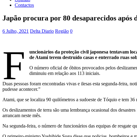
Contactos
Japão procura por 80 desaparecidos após d
6 Julho, 2021
Delta Diario
Região
0
F
uncionários da proteção civil japonesa tentavam loca
de Atami terem destruído casas e enterrado ruas sob
O número oficial de óbitos provocados pelos deslizame
diminuiu em relação aos 113 iniciais.
Duas pessoas foram encontradas vivas e ilesas esta segunda-feira, 
pudesse acontecer.”
Atami, que se localiza 90 quilómetros a sudoeste de Tóquio e tem 36 m
Os deslizamentos de terra são uma lembrança ocasional dos desastres
arrancam neste mês.
Na segunda-feira, o número de funcionários das equipas de resgate qu
O primeiro-ministro Yoshihide Suga disse que policias, bombeiros e m