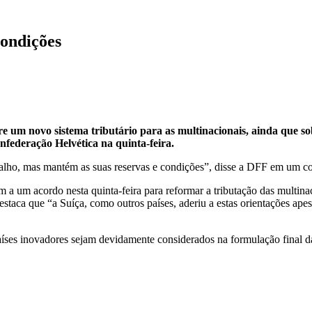
ondições
 um novo sistema tributário para as multinacionais, ainda que so
ederação Helvética na quinta-feira.
abalho, mas mantém as suas reservas e condições”, disse a DFF em um 
am a um acordo nesta quinta-feira para reformar a tributação das multi
taca que “a Suíça, como outros países, aderiu a estas orientações apes
aíses inovadores sejam devidamente considerados na formulação final das