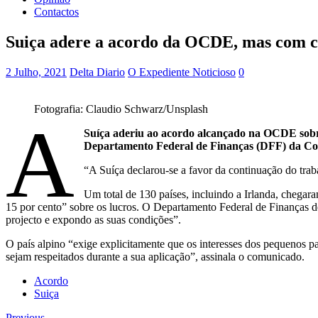
Contactos
Suiça adere a acordo da OCDE, mas com c
2 Julho, 2021
Delta Diario
O Expediente Noticioso
0
Fotografia: Claudio Schwarz/Unsplash
A
Suíça aderiu ao acordo alcançado na OCDE sobre
Departamento Federal de Finanças (DFF) da Conf
“A Suíça declarou-se a favor da continuação do tr
Um total de 130 países, incluindo a Irlanda, chegar
15 por cento” sobre os lucros. O Departamento Federal de Finanças des
projecto e expondo as suas condições”.
O país alpino “exige explicitamente que os interesses dos pequenos p
sejam respeitados durante a sua aplicação”, assinala o comunicado.
Acordo
Suiça
Previous