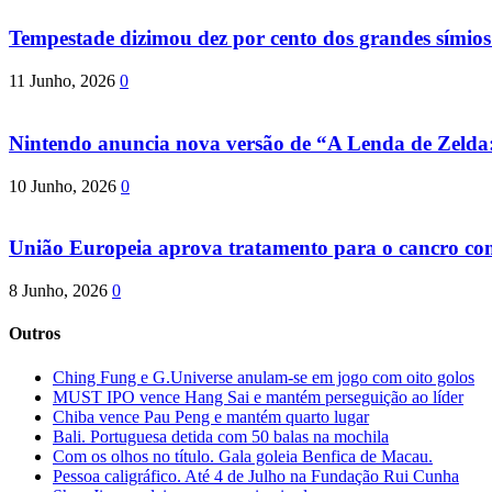
Tempestade dizimou dez por cento dos grandes símio
11 Junho, 2026
0
Nintendo anuncia nova versão de “A Lenda de Zeld
10 Junho, 2026
0
União Europeia aprova tratamento para o cancro com 
8 Junho, 2026
0
Outros
Ching Fung e G.Universe anulam-se em jogo com oito golos
MUST IPO vence Hang Sai e mantém perseguição ao líder
Chiba vence Pau Peng e mantém quarto lugar
Bali. Portuguesa detida com 50 balas na mochila
Com os olhos no título. Gala goleia Benfica de Macau.
Pessoa caligráfico. Até 4 de Julho na Fundação Rui Cunha