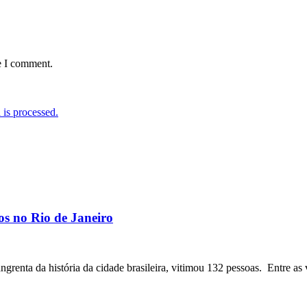
e I comment.
is processed.
os no Rio de Janeiro
angrenta da história da cidade brasileira, vitimou 132 pessoas. Entre as 