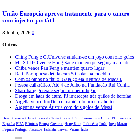
União Europeia aprova tratamento para o cancro
com injector portátil
8 Junho, 2026
0
Outros
Ching Fung e G.Universe anulam-se em jogo com oito golos
MUST IPO vence Hang Sai e mantém perseguição ao líder
Chiba vence Pau Peng e mantém quarto lugar
Bali. Portuguesa detida com 50 balas na mochila
Com os olhos no título. Gala goleia Benfica de Macau.
Pessoa caligráfico. Até 4 de Julho na Fundação Rui Cunha
Shao Jiang goleia e segura primeiro lugar
Droga em latas de atum. PJ intercepta três quilos de heroína
Argélia vence Jordânia e mantém futuro em aberto
Argentina vence Áustria com dois golos de Messi
Brasil
Casinos
China
Coreia do Norte
Coreia do Sul
Coronavírus
Covid-19
Economia
Espanha
EUA
Filipinas
França
Governo
Hong Kong
Indonésia
Japão
Jogo
Macau
Pequim
Portugal
Protestos
Tailândia
Taiwan
Vacina
Índia