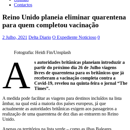
Contactos
Reino Unido planeia eliminar quarentena
para quem completou vacinação
2 Julho, 2021
Delta Diario
O Expediente Noticioso
0
Fotografia: Heidi Fin/Unsplash
A
s autoridades britânicas planeiam introduzir a
partir do próximo dia 26 de Julho viagens
livres de quarentena para os britânicos que já
receberam a vacinação completa contra a
Covid-19, revelou na quinta-feira o jornal “The
Times”.
A medida pode facilitar as viagens para destinos incluídos na lista
âmbar, na qual está a maioria dos países europeus, já que
actualmente as autoridades britânicas exigem aos passageiros a
realização de uma quarentena de dez dias ao entrarem no Reino
Unido.
Apenas os territórios na lista verde – como as ilhas Baleares