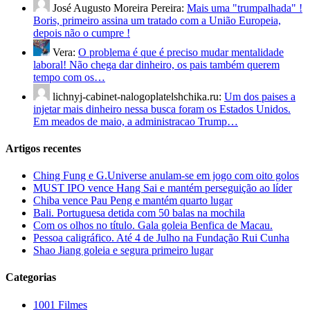
José Augusto Moreira Pereira:
Mais uma "trumpalhada" !
Boris, primeiro assina um tratado com a União Europeia,
depois não o cumpre !
Vera:
O problema é que é preciso mudar mentalidade
laboral! Não chega dar dinheiro, os pais também querem
tempo com os…
lichnyj-cabinet-nalogoplatelshchika.ru:
Um dos paises a
injetar mais dinheiro nessa busca foram os Estados Unidos.
Em meados de maio, a administracao Trump…
Artigos recentes
Ching Fung e G.Universe anulam-se em jogo com oito golos
MUST IPO vence Hang Sai e mantém perseguição ao líder
Chiba vence Pau Peng e mantém quarto lugar
Bali. Portuguesa detida com 50 balas na mochila
Com os olhos no título. Gala goleia Benfica de Macau.
Pessoa caligráfico. Até 4 de Julho na Fundação Rui Cunha
Shao Jiang goleia e segura primeiro lugar
Categorias
1001 Filmes