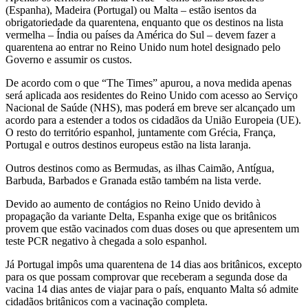
(Espanha), Madeira (Portugal) ou Malta – estão isentos da
obrigatoriedade da quarentena, enquanto que os destinos na lista
vermelha – Índia ou países da América do Sul – devem fazer a
quarentena ao entrar no Reino Unido num hotel designado pelo
Governo e assumir os custos.
De acordo com o que “The Times” apurou, a nova medida apenas
será aplicada aos residentes do Reino Unido com acesso ao Serviço
Nacional de Saúde (NHS), mas poderá em breve ser alcançado um
acordo para a estender a todos os cidadãos da União Europeia (UE).
O resto do território espanhol, juntamente com Grécia, França,
Portugal e outros destinos europeus estão na lista laranja.
Outros destinos como as Bermudas, as ilhas Caimão, Antígua,
Barbuda, Barbados e Granada estão também na lista verde.
Devido ao aumento de contágios no Reino Unido devido à
propagação da variante Delta, Espanha exige que os britânicos
provem que estão vacinados com duas doses ou que apresentem um
teste PCR negativo à chegada a solo espanhol.
Já Portugal impôs uma quarentena de 14 dias aos britânicos, excepto
para os que possam comprovar que receberam a segunda dose da
vacina 14 dias antes de viajar para o país, enquanto Malta só admite
cidadãos britânicos com a vacinação completa.