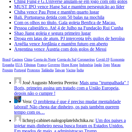
Ching Fung e G.Universe anulam-se em jogo com oito golos
MUST IPO vence Hang Sai e mantém perseguição ao líder
Chiba vence Pau Peng e mantém quarto lugar
Bali. Portuguesa detida com 50 balas na mochila
Com os olhos no título. Gala goleia Benfica de Macau.
Pessoa caligráfico. Até 4 de Julho na Fundação Rui Cunha
Shao Jiang goleia e segura primeiro lugar
Droga em latas de atum. PJ intercepta três quilos de heroína
Argélia vence Jordânia e mantém futuro em aberto
Argentina vence Áustria com dois golos de Messi
Brasil
Casinos
China
Coreia do Norte
Coreia do Sul
Coronavírus
Covid-19
Economia
Espanha
EUA
Filipinas
França
Governo
Hong Kong
Indonésia
Japão
Jogo
Macau
Pequim
Portugal
Protestos
Tailândia
Taiwan
Vacina
Índia
José Augusto Moreira Pereira:
Mais uma "trumpalhada" !
Boris, primeiro assina um tratado com a União Europeia,
depois não o cumpre !
Vera:
O problema é que é preciso mudar mentalidade
laboral! Não chega dar dinheiro, os pais também querem
tempo com os…
lichnyj-cabinet-nalogoplatelshchika.ru:
Um dos paises a
injetar mais dinheiro nessa busca foram os Estados Unidos.
Em meados de maio, a administracao Trump…