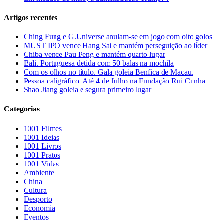
Artigos recentes
Ching Fung e G.Universe anulam-se em jogo com oito golos
MUST IPO vence Hang Sai e mantém perseguição ao líder
Chiba vence Pau Peng e mantém quarto lugar
Bali. Portuguesa detida com 50 balas na mochila
Com os olhos no título. Gala goleia Benfica de Macau.
Pessoa caligráfico. Até 4 de Julho na Fundação Rui Cunha
Shao Jiang goleia e segura primeiro lugar
Categorias
1001 Filmes
1001 Ideias
1001 Livros
1001 Pratos
1001 Vidas
Ambiente
China
Cultura
Desporto
Economia
Eventos