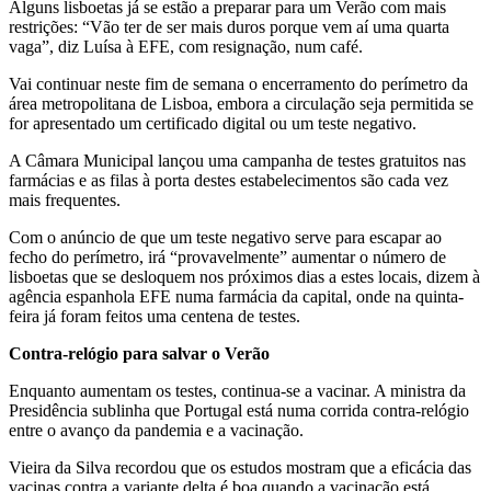
Alguns lisboetas já se estão a preparar para um Verão com mais
restrições: “Vão ter de ser mais duros porque vem aí uma quarta
vaga”, diz Luísa à EFE, com resignação, num café.
Vai continuar neste fim de semana o encerramento do perímetro da
área metropolitana de Lisboa, embora a circulação seja permitida se
for apresentado um certificado digital ou um teste negativo.
A Câmara Municipal lançou uma campanha de testes gratuitos nas
farmácias e as filas à porta destes estabelecimentos são cada vez
mais frequentes.
Com o anúncio de que um teste negativo serve para escapar ao
fecho do perímetro, irá “provavelmente” aumentar o número de
lisboetas que se desloquem nos próximos dias a estes locais, dizem à
agência espanhola EFE numa farmácia da capital, onde na quinta-
feira já foram feitos uma centena de testes.
Contra-relógio para salvar o Verão
Enquanto aumentam os testes, continua-se a vacinar. A ministra da
Presidência sublinha que Portugal está numa corrida contra-relógio
entre o avanço da pandemia e a vacinação.
Vieira da Silva recordou que os estudos mostram que a eficácia das
vacinas contra a variante delta é boa quando a vacinação está