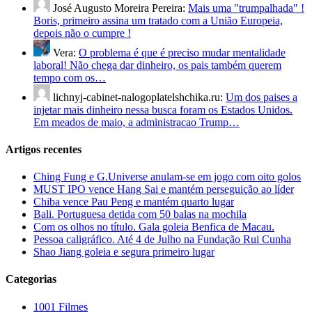
José Augusto Moreira Pereira:
Mais uma "trumpalhada" !
Boris, primeiro assina um tratado com a União Europeia,
depois não o cumpre !
Vera:
O problema é que é preciso mudar mentalidade
laboral! Não chega dar dinheiro, os pais também querem
tempo com os…
lichnyj-cabinet-nalogoplatelshchika.ru:
Um dos paises a
injetar mais dinheiro nessa busca foram os Estados Unidos.
Em meados de maio, a administracao Trump…
Artigos recentes
Ching Fung e G.Universe anulam-se em jogo com oito golos
MUST IPO vence Hang Sai e mantém perseguição ao líder
Chiba vence Pau Peng e mantém quarto lugar
Bali. Portuguesa detida com 50 balas na mochila
Com os olhos no título. Gala goleia Benfica de Macau.
Pessoa caligráfico. Até 4 de Julho na Fundação Rui Cunha
Shao Jiang goleia e segura primeiro lugar
Categorias
1001 Filmes