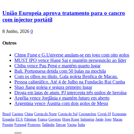
União Europeia aprova tratamento para o cancro
com injector portátil
8 Junho, 2026
0
Outros
Ching Fung e G.Universe anulam-se em jogo com oito golos
MUST IPO vence Hang Sai e mantém perseguição ao líder
Chiba vence Pau Peng e mantém quarto lugar
Bali. Portuguesa detida com 50 balas na mochila
Com os olhos no título. Gala goleia Benfica de Macau.
Pessoa caligráfico. Até 4 de Julho na Fundação Rui Cunha
Shao Jiang goleia e segura primeiro lugar
Droga em latas de atum. PJ intercepta três quilos de heroína
Argélia vence Jordânia e mantém futuro em aberto
Argentina vence Áustria com dois golos de Messi
Brasil
Casinos
China
Coreia do Norte
Coreia do Sul
Coronavírus
Covid-19
Economia
Espanha
EUA
Filipinas
França
Governo
Hong Kong
Indonésia
Japão
Jogo
Macau
Pequim
Portugal
Protestos
Tailândia
Taiwan
Vacina
Índia