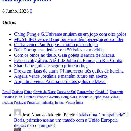
8 Junho, 2026
0
Outros
Ching Fung e G.Universe anulam-se em jogo com oito golos
MUST IPO vence Hang Sai e mantém perseguição ao líder
Chiba vence Pau Peng e mantém quarto lugar
Bali. Portuguesa detida com 50 balas na mochila
Com os olhos no título. Gala goleia Benfica de Macau.
Pessoa caligráfico. Até 4 de Julho na Fundação Rui Cunha
Shao Jiang goleia e segura primeiro lugar
Droga em latas de atum. PJ intercepta três quilos de heroína
Argélia vence Jordânia e mantém futuro em aberto
Argentina vence Áustria com dois golos de Messi
Brasil
Casinos
China
Coreia do Norte
Coreia do Sul
Coronavírus
Covid-19
Economia
Espanha
EUA
Filipinas
França
Governo
Hong Kong
Indonésia
Japão
Jogo
Macau
Pequim
Portugal
Protestos
Tailândia
Taiwan
Vacina
Índia
José Augusto Moreira Pereira:
Mais uma "trumpalhada" !
Boris, primeiro assina um tratado com a União Europeia,
depois não o cumpre !