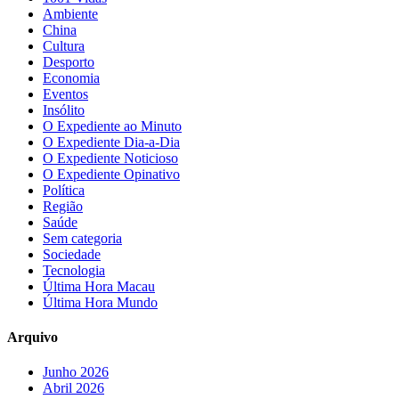
Ambiente
China
Cultura
Desporto
Economia
Eventos
Insólito
O Expediente ao Minuto
O Expediente Dia-a-Dia
O Expediente Noticioso
O Expediente Opinativo
Política
Região
Saúde
Sem categoria
Sociedade
Tecnologia
Última Hora Macau
Última Hora Mundo
Arquivo
Junho 2026
Abril 2026