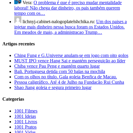
Vera:
O problema é que é preciso mudar mentalidade
laboral! Não chega dar dinheiro, os pais também querem
tempo com os…
lichnyj-cabinet-nalogoplatelshchika.ru:
Um dos paises a
injetar mais dinheiro nessa busca foram os Estados Unidos.
Em meados de maio, a administracao Trump…
Artigos recentes
Ching Fung e G.Universe anulam-se em jogo com oito golos
MUST IPO vence Hang Sai e mantém perseguição ao líder
Chiba vence Pau Peng e mantém quarto lugar
Bali. Portuguesa detida com 50 balas na mochila
Com os olhos no título. Gala goleia Benfica de Macau.
Pessoa caligráfico. Até 4 de Julho na Fundação Rui Cunha
Shao Jiang goleia e segura primeiro lugar
Categorias
1001 Filmes
1001 Ideias
1001 Livros
1001 Pratos
1001 Vidas