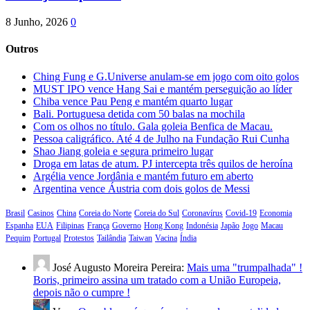
8 Junho, 2026
0
Outros
Ching Fung e G.Universe anulam-se em jogo com oito golos
MUST IPO vence Hang Sai e mantém perseguição ao líder
Chiba vence Pau Peng e mantém quarto lugar
Bali. Portuguesa detida com 50 balas na mochila
Com os olhos no título. Gala goleia Benfica de Macau.
Pessoa caligráfico. Até 4 de Julho na Fundação Rui Cunha
Shao Jiang goleia e segura primeiro lugar
Droga em latas de atum. PJ intercepta três quilos de heroína
Argélia vence Jordânia e mantém futuro em aberto
Argentina vence Áustria com dois golos de Messi
Brasil
Casinos
China
Coreia do Norte
Coreia do Sul
Coronavírus
Covid-19
Economia
Espanha
EUA
Filipinas
França
Governo
Hong Kong
Indonésia
Japão
Jogo
Macau
Pequim
Portugal
Protestos
Tailândia
Taiwan
Vacina
Índia
José Augusto Moreira Pereira:
Mais uma "trumpalhada" !
Boris, primeiro assina um tratado com a União Europeia,
depois não o cumpre !