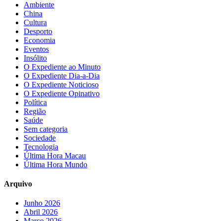
Ambiente
China
Cultura
Desporto
Economia
Eventos
Insólito
O Expediente ao Minuto
O Expediente Dia-a-Dia
O Expediente Noticioso
O Expediente Opinativo
Política
Região
Saúde
Sem categoria
Sociedade
Tecnologia
Última Hora Macau
Última Hora Mundo
Arquivo
Junho 2026
Abril 2026
Março 2026