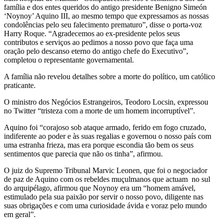
família e dos entes queridos do antigo presidente Benigno Simeón
‘Noynoy’ Aquino III, ao mesmo tempo que expressamos as nossas
condolências pelo seu falecimento prematuro”, disse o porta-voz
Harry Roque. “Agradecemos ao ex-presidente pelos seus
contributos e serviços ao pedimos a nosso povo que faça uma
oração pelo descanso eterno do antigo chefe do Executivo”,
completou o representante governamental.
A família não revelou detalhes sobre a morte do político, um católico
praticante.
O ministro dos Negócios Estrangeiros, Teodoro Locsin, expressou
no Twitter “tristeza com a morte de um homem incorruptível”.
Aquino foi “corajoso sob ataque armado, ferido em fogo cruzado,
indiferente ao poder e às suas regalias e governou o nosso país com
uma estranha frieza, mas era porque escondia tão bem os seus
sentimentos que parecia que não os tinha”, afirmou.
O juiz do Supremo Tribunal Marvic Leonen, que foi o negociador
de paz de Aquino com os rebeldes muçulmanos que actuam no sul
do arquipélago, afirmou que Noynoy era um “homem amável,
estimulado pela sua paixão por servir o nosso povo, diligente nas
suas obrigações e com uma curiosidade ávida e voraz pelo mundo
em geral”.