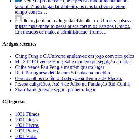
Vera:
O problema é que é preciso mudar mentalidade
laboral! Não chega dar dinheiro, os pais também querem
tempo com os…
lichnyj-cabinet-nalogoplatelshchika.ru:
Um dos paises a
injetar mais dinheiro nessa busca foram os Estados Unidos.
Em meados de maio, a administracao Trump…
Artigos recentes
Ching Fung e G.Universe anulam-se em jogo com oito golos
MUST IPO vence Hang Sai e mantém perseguição ao líder
Chiba vence Pau Peng e mantém quarto lugar
Bali. Portuguesa detida com 50 balas na mochila
Com os olhos no título. Gala goleia Benfica de Macau.
Pessoa caligráfico. Até 4 de Julho na Fundação Rui Cunha
Shao Jiang goleia e segura primeiro lugar
Categorias
1001 Filmes
1001 Ideias
1001 Livros
1001 Pratos
1001 Vidas