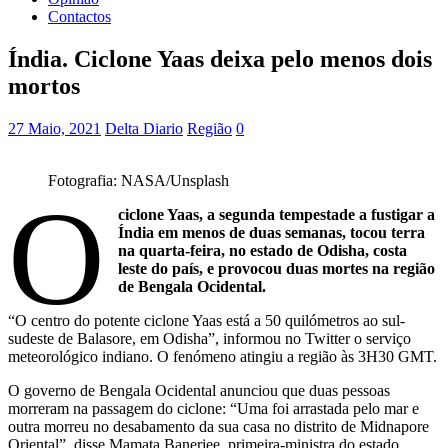
Contactos
Índia. Ciclone Yaas deixa pelo menos dois
mortos
27 Maio, 2021
Delta Diario
Região
0
Fotografia: NASA/Unsplash
O
ciclone Yaas, a segunda tempestade a fustigar a
Índia em menos de duas semanas, tocou terra
na quarta-feira, no estado de Odisha, costa
leste do país, e provocou duas mortes na região
de Bengala Ocidental.
“O centro do potente ciclone Yaas está a 50 quilómetros ao sul-
sudeste de Balasore, em Odisha”, informou no Twitter o serviço
meteorológico indiano. O fenómeno atingiu a região às 3H30 GMT.
O governo de Bengala Ocidental anunciou que duas pessoas
morreram na passagem do ciclone: “Uma foi arrastada pelo mar e
outra morreu no desabamento da sua casa no distrito de Midnapore
Oriental”, disse Mamata Banerjee, primeira-ministra do estado.