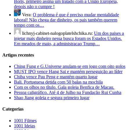
Boris, primeiro assina um tratado com a União Europeia,
depois não o cumpre !
Vera:
O problema é que é preciso mudar mentalidade
laboral! Não chega dar dinheiro, os pais também querem
tempo com os…
lichnyj-cabinet-nalogoplatelshchika.ru:
Um dos paises a
injetar mais dinheiro nessa busca foram os Estados Unidos.
Em meados de maio, a administracao Trump…
Artigos recentes
Ching Fung e G.Universe anulam-se em jogo com oito golos
MUST IPO vence Hang Sai e mantém perseguição ao líder
Chiba vence Pau Peng e mantém quarto lugar
Bali. Portuguesa detida com 50 balas na mochila
Com os olhos no título. Gala goleia Benfica de Macau.
Pessoa caligráfico. Até 4 de Julho na Fundação Rui Cunha
Shao Jiang goleia e segura primeiro lugar
Categorias
1001 Filmes
1001 Ideias