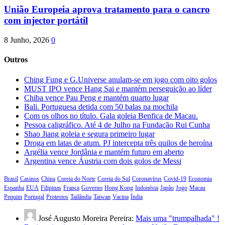
União Europeia aprova tratamento para o cancro
com injector portátil
8 Junho, 2026
0
Outros
Ching Fung e G.Universe anulam-se em jogo com oito golos
MUST IPO vence Hang Sai e mantém perseguição ao líder
Chiba vence Pau Peng e mantém quarto lugar
Bali. Portuguesa detida com 50 balas na mochila
Com os olhos no título. Gala goleia Benfica de Macau.
Pessoa caligráfico. Até 4 de Julho na Fundação Rui Cunha
Shao Jiang goleia e segura primeiro lugar
Droga em latas de atum. PJ intercepta três quilos de heroína
Argélia vence Jordânia e mantém futuro em aberto
Argentina vence Áustria com dois golos de Messi
Brasil
Casinos
China
Coreia do Norte
Coreia do Sul
Coronavírus
Covid-19
Economia
Espanha
EUA
Filipinas
França
Governo
Hong Kong
Indonésia
Japão
Jogo
Macau
Pequim
Portugal
Protestos
Tailândia
Taiwan
Vacina
Índia
José Augusto Moreira Pereira:
Mais uma "trumpalhada" !