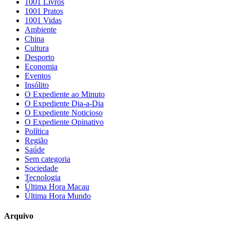
1001 Livros
1001 Pratos
1001 Vidas
Ambiente
China
Cultura
Desporto
Economia
Eventos
Insólito
O Expediente ao Minuto
O Expediente Dia-a-Dia
O Expediente Noticioso
O Expediente Opinativo
Política
Região
Saúde
Sem categoria
Sociedade
Tecnologia
Última Hora Macau
Última Hora Mundo
Arquivo