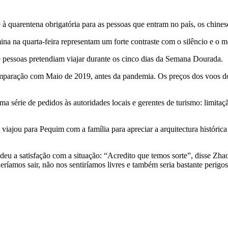
e à quarentena obrigatória para as pessoas que entram no país, os chines
ina na quarta-feira representam um forte contraste com o silêncio e 
e pessoas pretendiam viajar durante os cinco dias da Semana Dourada.
omparação com Maio de 2019, antes da pandemia. Os preços dos voos 
 série de pedidos às autoridades locais e gerentes de turismo: limitação
iajou para Pequim com a família para apreciar a arquitectura histórica
u a satisfação com a situação: “Acredito que temos sorte”, disse Zha
íamos sair, não nos sentiríamos livres e também seria bastante perigo