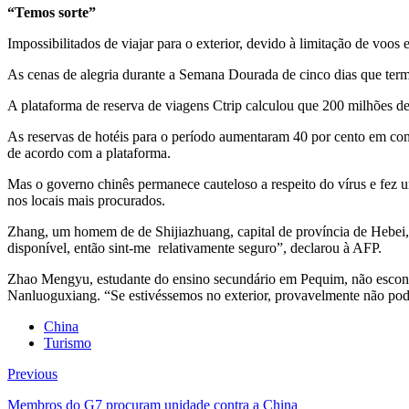
“Temos sorte”
Impossibilitados de viajar para o exterior, devido à limitação de voos 
As cenas de alegria durante a Semana Dourada de cinco dias que term
A plataforma de reserva de viagens Ctrip calculou que 200 milhões d
As reservas de hotéis para o período aumentaram 40 por cento em c
de acordo com a plataforma.
Mas o governo chinês permanece cauteloso a respeito do vírus e fez uma
nos locais mais procurados.
Zhang, um homem de de Shijiazhuang, capital de província de Hebei, v
disponível, então sint-me relativamente seguro”, declarou à AFP.
Zhao Mengyu, estudante do ensino secundário em Pequim, não esconde
Nanluoguxiang. “Se estivéssemos no exterior, provavelmente não poder
China
Turismo
Previous
Membros do G7 procuram unidade contra a China