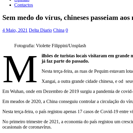
Contactos
Sem medo do vírus, chineses passeiam aos 
4 Maio, 2021
Delta Diario
China
0
Fotografia: Violette Filippini/Unsplash
M
ilhões de turistas locais visitaram em grand
já faz parte do passado.
Nesta terça-feira, as ruas de Pequim estavam lot
Xangai, a outra grande cidade chinesa, e od seus
Em Wuhan, onde em Dezembro de 2019 surgiu a pandemia de covid-19 
Em meados de 2020, a China conseguiu controlar a circulação do vírus 
Nesta terça-feira, o país registou apenas 17 casos de Covid-19 entre v
No primeiro trimestre de 2021, a economia do país registou um cresc
ocasionais de coronavírus.