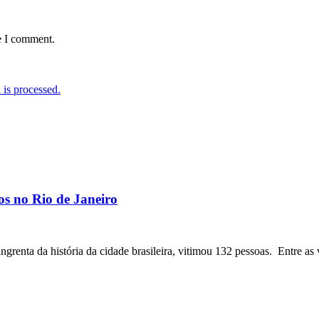
e I comment.
is processed.
os no Rio de Janeiro
angrenta da história da cidade brasileira, vitimou 132 pessoas. Entre as 