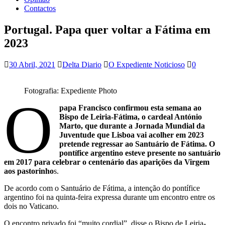
Contactos
Portugal. Papa quer voltar a Fátima em
2023
30 Abril, 2021
Delta Diario
O Expediente Noticioso
0
Fotografia: Expediente Photo
O
papa Francisco confirmou esta semana ao
Bispo de Leiria-Fátima, o cardeal António
Marto, que durante a Jornada Mundial da
Juventude que Lisboa vai acolher em 2023
pretende regressar ao Santuário de Fátima. O
pontífice argentino esteve presente no santuário
em 2017 para celebrar o centenário das aparições da Virgem
aos pastorinho
s.
De acordo com o Santuário de Fátima, a intenção do pontífice
argentino foi na quinta-feira expressa durante um encontro entre os
dois no Vaticano.
O encontro privado foi “muito cordial”, disse o Bispo de Leiria-