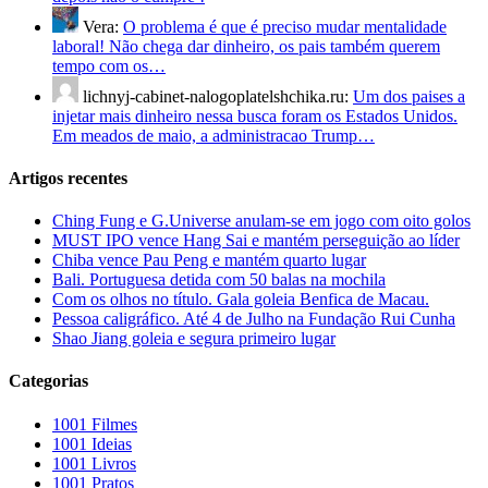
Vera:
O problema é que é preciso mudar mentalidade
laboral! Não chega dar dinheiro, os pais também querem
tempo com os…
lichnyj-cabinet-nalogoplatelshchika.ru:
Um dos paises a
injetar mais dinheiro nessa busca foram os Estados Unidos.
Em meados de maio, a administracao Trump…
Artigos recentes
Ching Fung e G.Universe anulam-se em jogo com oito golos
MUST IPO vence Hang Sai e mantém perseguição ao líder
Chiba vence Pau Peng e mantém quarto lugar
Bali. Portuguesa detida com 50 balas na mochila
Com os olhos no título. Gala goleia Benfica de Macau.
Pessoa caligráfico. Até 4 de Julho na Fundação Rui Cunha
Shao Jiang goleia e segura primeiro lugar
Categorias
1001 Filmes
1001 Ideias
1001 Livros
1001 Pratos