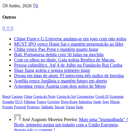
8 Junho, 2026
0
Outros
Ching Fung e G.Universe anulam-se em jogo com oito golos
MUST IPO vence Hang Sai e mantém perseguição ao líder
Chiba vence Pau Peng e mantém quarto lugar
Bali. Portuguesa detida com 50 balas na mochila
Com os olhos no título. Gala goleia Benfica de Macau.
Pessoa caligráfico. Até 4 de Julho na Fundação Rui Cunha
Shao Jiang goleia e segura primeiro lugar
Droga em latas de atum. PJ intercepta três quilos de heroína
Argélia vence Jordânia e mantém futuro em aberto
Argentina vence Áustria com dois golos de Messi
Brasil
Casinos
China
Coreia do Norte
Coreia do Sul
Coronavírus
Covid-19
Economia
Espanha
EUA
Filipinas
França
Governo
Hong Kong
Indonésia
Japão
Jogo
Macau
Pequim
Portugal
Protestos
Tailândia
Taiwan
Vacina
Índia
José Augusto Moreira Pereira:
Mais uma "trumpalhada" !
Boris, primeiro assina um tratado com a União Europeia,
depois não o cumpre !