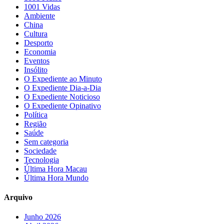
1001 Vidas
Ambiente
China
Cultura
Desporto
Economia
Eventos
Insólito
O Expediente ao Minuto
O Expediente Dia-a-Dia
O Expediente Noticioso
O Expediente Opinativo
Política
Região
Saúde
Sem categoria
Sociedade
Tecnologia
Última Hora Macau
Última Hora Mundo
Arquivo
Junho 2026