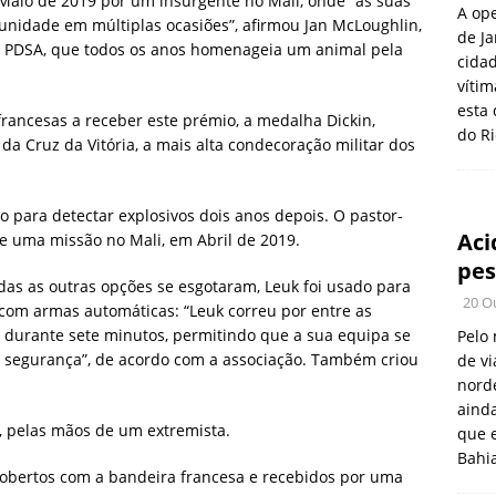
 Maio de 2019 por um insurgente no Mali, onde “as suas
A ope
unidade em múltiplas ocasiões”, afirmou Jan McLoughlin,
de Ja
ica PDSA, que todos os anos homenageia um animal pela
cidad
vítim
esta 
rancesas a receber este prémio, a medalha Dickin,
do Ri
da Cruz da Vitória, a mais alta condecoração militar dos
 para detectar explosivos dois anos depois. O pastor-
Aci
e uma missão no Mali, em Abril de 2019.
pes
as as outras opções se esgotaram, Leuk foi usado para
20 O
 com armas automáticas: “Leuk correu por entre as
 durante sete minutos, permitindo que a sua equipa se
Pelo
 segurança”, de acordo com a associação. Também criou
de v
norde
aind
 pelas mãos de um extremista.
que e
Bahia
cobertos com a bandeira francesa e recebidos por uma