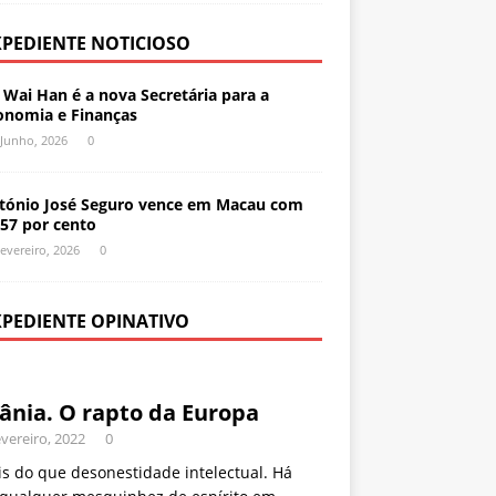
XPEDIENTE NOTICIOSO
 Wai Han é a nova Secretária para a
onomia e Finanças
 Junho, 2026
0
tónio José Seguro vence em Macau com
,57 por cento
Fevereiro, 2026
0
XPEDIENTE OPINATIVO
ânia. O rapto da Europa
vereiro, 2022
0
s do que desonestidade intelectual. Há