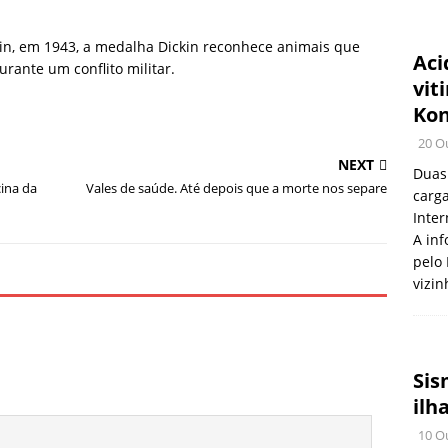
in, em 1943, a medalha Dickin reconhece animais que
Aci
rante um conflito militar.
vit
Ko
20 O
NEXT
Duas
ina da
Vales de saúde. Até depois que a morte nos separe
carga
Inter
A inf
pelo 
vizin
Sis
ilh
10 O