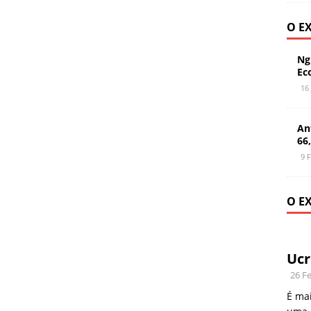
O E
Ng
Ec
16
An
66
9 
O E
Ucr
26 Fe
É mai