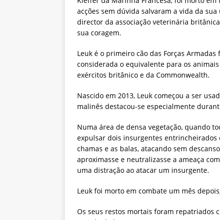
Kieffer da Marinha Francesa, foi morto em
acções sem dúvida salvaram a vida da sua 
director da associação veterinária britân
sua coragem.
Leuk é o primeiro cão das Forças Armadas f
considerada o equivalente para os animais 
exércitos britânico e da Commonwealth.
Nascido em 2013, Leuk começou a ser usado
malinês destacou-se especialmente durant
Numa área de densa vegetação, quando tod
expulsar dois insurgentes entrincheirados
chamas e as balas, atacando sem descanso
aproximasse e neutralizasse a ameaça com
uma distração ao atacar um insurgente.
Leuk foi morto em combate um mês depois,
Os seus restos mortais foram repatriados 