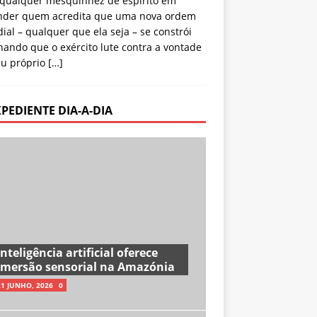
qualquer mesquinhez de espírito em
nder quem acredita que uma nova ordem
al – qualquer que ela seja – se constrói
ando que o exército lute contra a vontade
eu próprio
[…]
XPEDIENTE DIA-A-DIA
Inteligência artificial oferece
imersão sensorial na Amazónia
21 JUNHO, 2026
0