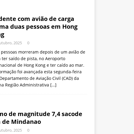
dente com avião de carga
ima duas pessoas em Hong
ng
utubro, 2025
0
 pessoas morreram depois de um avião de
 ter saído de pista, no Aeroporto
nacional de Hong Kong e ter caído ao mar.
ormação foi avançada esta segunda-feira
Departamento de Aviação Civil (CAD) da
ha Região Administrativa
[…]
mo de magnitude 7,4 sacode
a de Mindanao
utubro, 2025
0