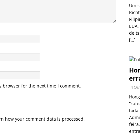
Um s
Rich
Filip
EUA. 
de ts
[…]
Hon
err
s browser for the next time I comment.
4 Ou
Hong
“caix
toda 
Admin
rn how your comment data is processed.
feir
entr