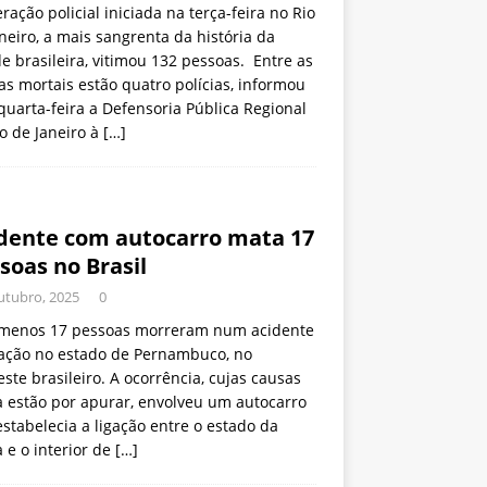
ração policial iniciada na terça-feira no Rio
neiro, a mais sangrenta da história da
e brasileira, vitimou 132 pessoas. Entre as
as mortais estão quatro polícias, informou
quarta-feira a Defensoria Pública Regional
o de Janeiro à
[…]
dente com autocarro mata 17
soas no Brasil
utubro, 2025
0
 menos 17 pessoas morreram num acidente
iação no estado de Pernambuco, no
ste brasileiro. A ocorrência, cujas causas
a estão por apurar, envolveu um autocarro
stabelecia a ligação entre o estado da
 e o interior de
[…]