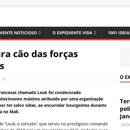
DIENTE NOTICIOSO
O EXPEDIENTE VIDA
1001 IDEIA
ra cão das forças
s
O E
0
 francesas chamado Leuk foi condecorado
hecimento máximo atribuído por uma organização
Ter
 por ter salvo vidas, ao encurralar insurgentes durante
pol
a no Mali.
Jan
e “Leuk, o sortudo”, que serviu no prestigioso comando
29 O