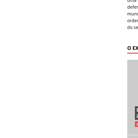
uma 
defe
mundi
orden
do s
O E