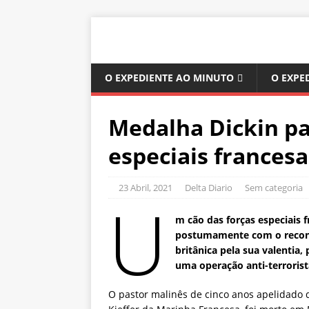
O EXPEDIENTE AO MINUTO
O EXPE
Medalha Dickin pa
especiais francesa
23 Abril, 2021
Delta Diario
Sem categoria
U
m cão das forças especiais
postumamente com o recon
britânica pela sua valentia,
uma operação anti-terrorist
O pastor malinês de cinco anos apelidado d