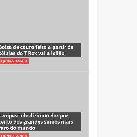
Bolsa de couro feita a partir de
células de T-Rex vai a leilão
11 JUNHO, 2026
0
Tempestade dizimou dez por
cento dos grandes símios mais
raro do mundo
11 JUNHO, 2026
0