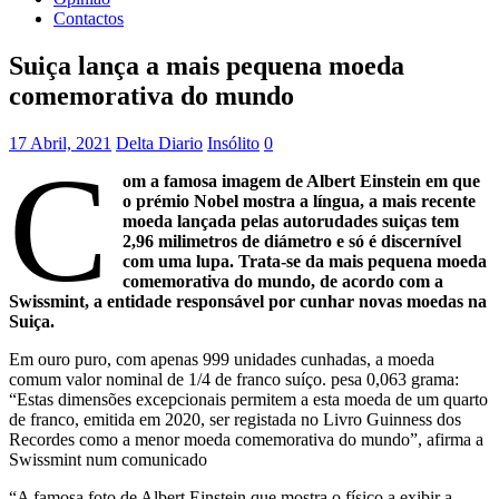
Contactos
Suiça lança a mais pequena moeda
comemorativa do mundo
17 Abril, 2021
Delta Diario
Insólito
0
C
om a famosa imagem de Albert Einstein em que
o prémio Nobel mostra a língua, a mais recente
moeda lançada pelas autorudades suiças tem
2,96 milimetros de diámetro e só é discernível
com uma lupa. Trata-se da mais pequena moeda
comemorativa do mundo, de acordo com a
Swissmint, a entidade responsável por cunhar novas moedas na
Suiça.
Em ouro puro, com apenas 999 unidades cunhadas, a moeda
comum valor nominal de 1/4 de franco suíço. pesa 0,063 grama:
“Estas dimensões excepcionais permitem a esta moeda de um quarto
de franco, emitida em 2020, ser registada no Livro Guinness dos
Recordes como a menor moeda comemorativa do mundo”, afirma a
Swissmint num comunicado
“A famosa foto de Albert Einstein que mostra o físico a exibir a