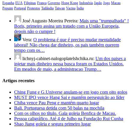
Espanha
EUA
Filipinas
França
Governo
Hong Kong
Indonésia
Japão
Jogo
Macau
Pequim
Portugal
Protestos
Tailândia
Taiwan
Vacina
Índia
José Augusto Moreira Pereira:
Mais uma "trumpalhada" !
Boris, primeiro assina um tratado com a União Europeia,
depois não o cumpre !
Vera:
O problema é que é preciso mudar mentalidade
laboral! Não chega dar dinheiro, os pais também querem
tempo com os…
lichnyj-cabinet-nalogoplatelshchika.ru:
Um dos paises a
injetar mais dinheiro nessa busca foram os Estados Unidos.
Em meados de maio, a administracao Trump…
Artigos recentes
Ching Fung e G.Universe anulam-se em jogo com oito golos
MUST IPO vence Hang Sai e mantém perseguição ao líder
Chiba vence Pau Peng e mantém quarto lugar
Bali. Portuguesa detida com 50 balas na mochila
Com os olhos no título. Gala goleia Benfica de Macau.
Pessoa caligráfico. Até 4 de Julho na Fundação Rui Cunha
Shao Jiang goleia e segura primeiro lugar