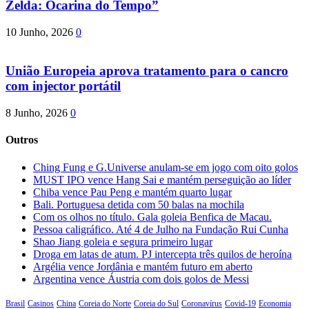
Zelda: Ocarina do Tempo”
10 Junho, 2026
0
União Europeia aprova tratamento para o cancro
com injector portátil
8 Junho, 2026
0
Outros
Ching Fung e G.Universe anulam-se em jogo com oito golos
MUST IPO vence Hang Sai e mantém perseguição ao líder
Chiba vence Pau Peng e mantém quarto lugar
Bali. Portuguesa detida com 50 balas na mochila
Com os olhos no título. Gala goleia Benfica de Macau.
Pessoa caligráfico. Até 4 de Julho na Fundação Rui Cunha
Shao Jiang goleia e segura primeiro lugar
Droga em latas de atum. PJ intercepta três quilos de heroína
Argélia vence Jordânia e mantém futuro em aberto
Argentina vence Áustria com dois golos de Messi
Brasil
Casinos
China
Coreia do Norte
Coreia do Sul
Coronavírus
Covid-19
Economia