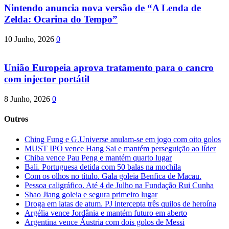
Nintendo anuncia nova versão de “A Lenda de
Zelda: Ocarina do Tempo”
10 Junho, 2026
0
União Europeia aprova tratamento para o cancro
com injector portátil
8 Junho, 2026
0
Outros
Ching Fung e G.Universe anulam-se em jogo com oito golos
MUST IPO vence Hang Sai e mantém perseguição ao líder
Chiba vence Pau Peng e mantém quarto lugar
Bali. Portuguesa detida com 50 balas na mochila
Com os olhos no título. Gala goleia Benfica de Macau.
Pessoa caligráfico. Até 4 de Julho na Fundação Rui Cunha
Shao Jiang goleia e segura primeiro lugar
Droga em latas de atum. PJ intercepta três quilos de heroína
Argélia vence Jordânia e mantém futuro em aberto
Argentina vence Áustria com dois golos de Messi