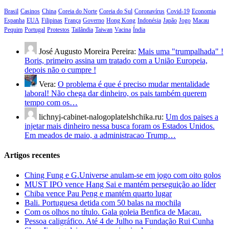
Brasil
Casinos
China
Coreia do Norte
Coreia do Sul
Coronavírus
Covid-19
Economia
Espanha
EUA
Filipinas
França
Governo
Hong Kong
Indonésia
Japão
Jogo
Macau
Pequim
Portugal
Protestos
Tailândia
Taiwan
Vacina
Índia
José Augusto Moreira Pereira:
Mais uma "trumpalhada" !
Boris, primeiro assina um tratado com a União Europeia,
depois não o cumpre !
Vera:
O problema é que é preciso mudar mentalidade
laboral! Não chega dar dinheiro, os pais também querem
tempo com os…
lichnyj-cabinet-nalogoplatelshchika.ru:
Um dos paises a
injetar mais dinheiro nessa busca foram os Estados Unidos.
Em meados de maio, a administracao Trump…
Artigos recentes
Ching Fung e G.Universe anulam-se em jogo com oito golos
MUST IPO vence Hang Sai e mantém perseguição ao líder
Chiba vence Pau Peng e mantém quarto lugar
Bali. Portuguesa detida com 50 balas na mochila
Com os olhos no título. Gala goleia Benfica de Macau.
Pessoa caligráfico. Até 4 de Julho na Fundação Rui Cunha