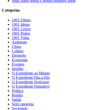
Shao Jiang goleia e segura primeiro lugar
Categorias
1001 Filmes
1001 Ideias
1001 Livros
1001 Pratos
1001 Vidas
Ambiente
China
Cultura
Desporto
Economia
Eventos
Insólito
O Expediente ao Minuto
O Expediente Dia-a-Dia
O Expediente Noticioso
O Expediente Opinativo
Política
Região
Saúde
Sem categoria
Sociedade