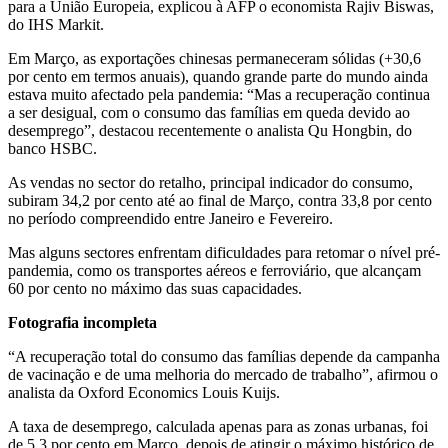
para a União Europeia, explicou à AFP o economista Rajiv Biswas,
do IHS Markit.
Em Março, as exportações chinesas permaneceram sólidas (+30,6
por cento em termos anuais), quando grande parte do mundo ainda
estava muito afectado pela pandemia: “Mas a recuperação continua
a ser desigual, com o consumo das famílias em queda devido ao
desemprego”, destacou recentemente o analista Qu Hongbin, do
banco HSBC.
As vendas no sector do retalho, principal indicador do consumo,
subiram 34,2 por cento até ao final de Março, contra 33,8 por cento
no período compreendido entre Janeiro e Fevereiro.
Mas alguns sectores enfrentam dificuldades para retomar o nível pré-
pandemia, como os transportes aéreos e ferroviário, que alcançam
60 por cento no máximo das suas capacidades.
Fotografia incompleta
“A recuperação total do consumo das famílias depende da campanha
de vacinação e de uma melhoria do mercado de trabalho”, afirmou o
analista da Oxford Economics Louis Kuijs.
A taxa de desemprego, calculada apenas para as zonas urbanas, foi
de 5,3 por cento em Março, depois de atingir o máximo histórico de