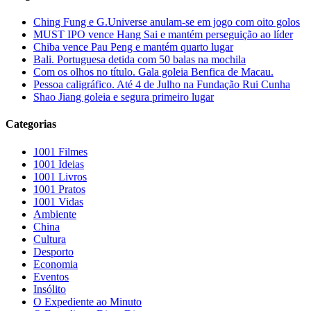
Ching Fung e G.Universe anulam-se em jogo com oito golos
MUST IPO vence Hang Sai e mantém perseguição ao líder
Chiba vence Pau Peng e mantém quarto lugar
Bali. Portuguesa detida com 50 balas na mochila
Com os olhos no título. Gala goleia Benfica de Macau.
Pessoa caligráfico. Até 4 de Julho na Fundação Rui Cunha
Shao Jiang goleia e segura primeiro lugar
Categorias
1001 Filmes
1001 Ideias
1001 Livros
1001 Pratos
1001 Vidas
Ambiente
China
Cultura
Desporto
Economia
Eventos
Insólito
O Expediente ao Minuto