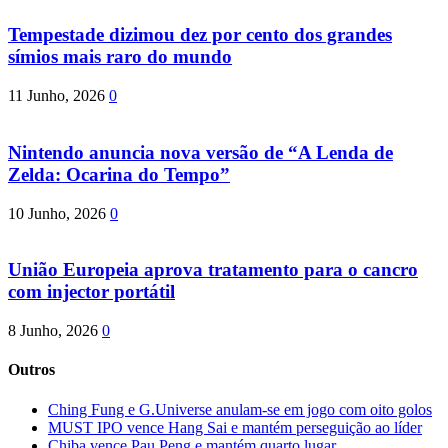
Tempestade dizimou dez por cento dos grandes
símios mais raro do mundo
11 Junho, 2026
0
Nintendo anuncia nova versão de “A Lenda de
Zelda: Ocarina do Tempo”
10 Junho, 2026
0
União Europeia aprova tratamento para o cancro
com injector portátil
8 Junho, 2026
0
Outros
Ching Fung e G.Universe anulam-se em jogo com oito golos
MUST IPO vence Hang Sai e mantém perseguição ao líder
Chiba vence Pau Peng e mantém quarto lugar