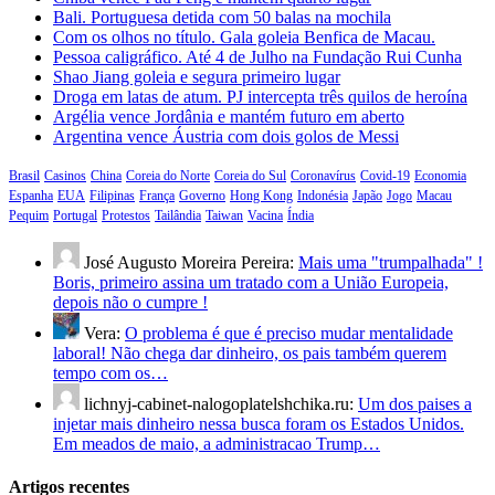
Bali. Portuguesa detida com 50 balas na mochila
Com os olhos no título. Gala goleia Benfica de Macau.
Pessoa caligráfico. Até 4 de Julho na Fundação Rui Cunha
Shao Jiang goleia e segura primeiro lugar
Droga em latas de atum. PJ intercepta três quilos de heroína
Argélia vence Jordânia e mantém futuro em aberto
Argentina vence Áustria com dois golos de Messi
Brasil
Casinos
China
Coreia do Norte
Coreia do Sul
Coronavírus
Covid-19
Economia
Espanha
EUA
Filipinas
França
Governo
Hong Kong
Indonésia
Japão
Jogo
Macau
Pequim
Portugal
Protestos
Tailândia
Taiwan
Vacina
Índia
José Augusto Moreira Pereira:
Mais uma "trumpalhada" !
Boris, primeiro assina um tratado com a União Europeia,
depois não o cumpre !
Vera:
O problema é que é preciso mudar mentalidade
laboral! Não chega dar dinheiro, os pais também querem
tempo com os…
lichnyj-cabinet-nalogoplatelshchika.ru:
Um dos paises a
injetar mais dinheiro nessa busca foram os Estados Unidos.
Em meados de maio, a administracao Trump…
Artigos recentes