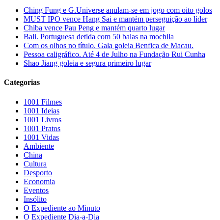
Ching Fung e G.Universe anulam-se em jogo com oito golos
MUST IPO vence Hang Sai e mantém perseguição ao líder
Chiba vence Pau Peng e mantém quarto lugar
Bali. Portuguesa detida com 50 balas na mochila
Com os olhos no título. Gala goleia Benfica de Macau.
Pessoa caligráfico. Até 4 de Julho na Fundação Rui Cunha
Shao Jiang goleia e segura primeiro lugar
Categorias
1001 Filmes
1001 Ideias
1001 Livros
1001 Pratos
1001 Vidas
Ambiente
China
Cultura
Desporto
Economia
Eventos
Insólito
O Expediente ao Minuto
O Expediente Dia-a-Dia