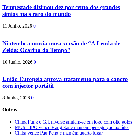
Tempestade dizimou dez por cento dos grandes
símios mais raro do mundo
11 Junho, 2026
0
Nintendo anuncia nova versão de “A Lenda de
Zelda: Ocarina do Tempo”
10 Junho, 2026
0
União Europeia aprova tratamento para o cancro
com injector portátil
8 Junho, 2026
0
Outros
Ching Fung e G.Universe anulam-se em jogo com oito golos
MUST IPO vence Hang Sai e mantém perseguição ao líder
Chiba vence Pau Peng e mantém quarto lugar