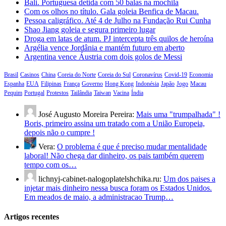
Bali. Portuguesa detida com 50 balas na mochila
Com os olhos no título. Gala goleia Benfica de Macau.
Pessoa caligráfico. Até 4 de Julho na Fundação Rui Cunha
Shao Jiang goleia e segura primeiro lugar
Droga em latas de atum. PJ intercepta três quilos de heroína
Argélia vence Jordânia e mantém futuro em aberto
Argentina vence Áustria com dois golos de Messi
Brasil
Casinos
China
Coreia do Norte
Coreia do Sul
Coronavírus
Covid-19
Economia
Espanha
EUA
Filipinas
França
Governo
Hong Kong
Indonésia
Japão
Jogo
Macau
Pequim
Portugal
Protestos
Tailândia
Taiwan
Vacina
Índia
José Augusto Moreira Pereira:
Mais uma "trumpalhada" !
Boris, primeiro assina um tratado com a União Europeia,
depois não o cumpre !
Vera:
O problema é que é preciso mudar mentalidade
laboral! Não chega dar dinheiro, os pais também querem
tempo com os…
lichnyj-cabinet-nalogoplatelshchika.ru:
Um dos paises a
injetar mais dinheiro nessa busca foram os Estados Unidos.
Em meados de maio, a administracao Trump…
Artigos recentes