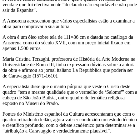
venda e que foi efectivamente “declarado não exportável e não pode
sair da Espanha”.
A Ansorena acrescentou que vários especialistas estão a examinar a
obra para comprovar a sua autoria.
A obra é um óleo sobre tela de 111×86 cm e datada no catálogo da
Ansorena como do século XVII, com um preço inicial fixado em
apenas 1.500 euros.
Maria Cristina Terzaghi, professora de História da Arte Moderna na
Universidade de Roma III, tinha expressado dúvidas sobre a autoria
da obra e afirmou ao jornal italiano La Repubblica que poderia ser
de Caravaggio (1571-1610).
A especialista disse que o manto púrpura que veste o Cristo deste
quadro “tem a mesma qualidade que o vermelho de ‘Salomé'” com a
cabeça de São João Batista, outro quadro de temática religiosa
exposto no Museu do Prado.
Fontes do Ministério espanhol da Cultura acrescentaram que com o
quadro retirado do leilão, agora vai ser conduzido um estudo técnico
e científico profundo, com o debate académico para determinar se a
“atribuição a Caravaggio é verdadeiramente plausível”.