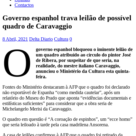
Contactos
Governo espanhol trava leilão de possível
quadro de Caravaggio
8 Abril, 2021
Delta Diario
Cultura
0
O
governo espanhol bloqueou o iminente leilão de
um quadro atribuído ao círculo do pintor José
de Ribera, por suspeitar de que seria, na
realidade, do mestre italiano Caravaggio,
anunciou o Ministério da Cultura esta quinta-
feira.
Fontes do Ministério destacaram à AFP que o quadro foi declarado
não exportável de Espanha “como medida cautelar”, após um
relatório do Museu do Prado que aponta “evidências documentais e
estilísticas suficientes” para considerar que a obra seria de
Michelangelo Merisi da Caravaggio.
O quadro em questão é “A coroação de espinhos”, um “ecce homo”
que seria leiloado à tarde pela casa madrilena Ansorena.
A casa de leilões confirmou à AFP que o quadro foi retirado da