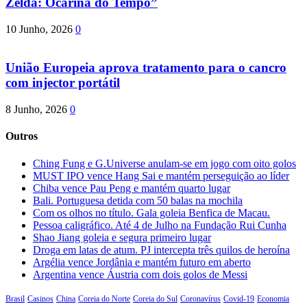
Zelda: Ocarina do Tempo”
10 Junho, 2026
0
União Europeia aprova tratamento para o cancro
com injector portátil
8 Junho, 2026
0
Outros
Ching Fung e G.Universe anulam-se em jogo com oito golos
MUST IPO vence Hang Sai e mantém perseguição ao líder
Chiba vence Pau Peng e mantém quarto lugar
Bali. Portuguesa detida com 50 balas na mochila
Com os olhos no título. Gala goleia Benfica de Macau.
Pessoa caligráfico. Até 4 de Julho na Fundação Rui Cunha
Shao Jiang goleia e segura primeiro lugar
Droga em latas de atum. PJ intercepta três quilos de heroína
Argélia vence Jordânia e mantém futuro em aberto
Argentina vence Áustria com dois golos de Messi
Brasil
Casinos
China
Coreia do Norte
Coreia do Sul
Coronavírus
Covid-19
Economia