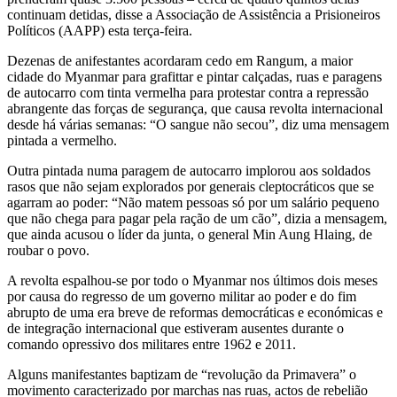
continuam detidas, disse a Associação de Assistência a Prisioneiros
Políticos (AAPP) esta terça-feira.
Dezenas de anifestantes acordaram cedo em Rangum, a maior
cidade do Myanmar para grafittar e pintar calçadas, ruas e paragens
de autocarro com tinta vermelha para protestar contra a repressão
abrangente das forças de segurança, que causa revolta internacional
desde há várias semanas: “O sangue não secou”, diz uma mensagem
pintada a vermelho.
Outra pintada numa paragem de autocarro implorou aos soldados
rasos que não sejam explorados por generais cleptocráticos que se
agarram ao poder: “Não matem pessoas só por um salário pequeno
que não chega para pagar pela ração de um cão”, dizia a mensagem,
que ainda acusou o líder da junta, o general Min Aung Hlaing, de
roubar o povo.
A revolta espalhou-se por todo o Myanmar nos últimos dois meses
por causa do regresso de um governo militar ao poder e do fim
abrupto de uma era breve de reformas democráticas e económicas e
de integração internacional que estiveram ausentes durante o
comando opressivo dos militares entre 1962 e 2011.
Alguns manifestantes baptizam de “revolução da Primavera” o
movimento caracterizado por marchas nas ruas, actos de rebelião