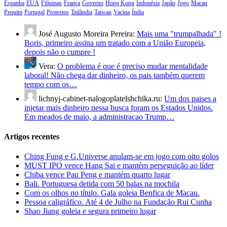
Espanha
EUA
Filipinas
França
Governo
Hong Kong
Indonésia
Japão
Jogo
Macau
Pequim
Portugal
Protestos
Tailândia
Taiwan
Vacina
Índia
José Augusto Moreira Pereira:
Mais uma "trumpalhada" !
Boris, primeiro assina um tratado com a União Europeia,
depois não o cumpre !
Vera:
O problema é que é preciso mudar mentalidade
laboral! Não chega dar dinheiro, os pais também querem
tempo com os…
lichnyj-cabinet-nalogoplatelshchika.ru:
Um dos paises a
injetar mais dinheiro nessa busca foram os Estados Unidos.
Em meados de maio, a administracao Trump…
Artigos recentes
Ching Fung e G.Universe anulam-se em jogo com oito golos
MUST IPO vence Hang Sai e mantém perseguição ao líder
Chiba vence Pau Peng e mantém quarto lugar
Bali. Portuguesa detida com 50 balas na mochila
Com os olhos no título. Gala goleia Benfica de Macau.
Pessoa caligráfico. Até 4 de Julho na Fundação Rui Cunha
Shao Jiang goleia e segura primeiro lugar