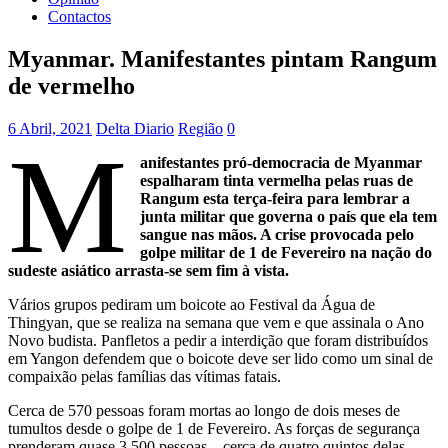
Contactos
Myanmar. Manifestantes pintam Rangum
de vermelho
6 Abril, 2021
Delta Diario
Região
0
M
anifestantes pró-democracia de Myanmar
espalharam tinta vermelha pelas ruas de
Rangum esta terça-feira para lembrar a
junta militar que governa o país que ela tem
sangue nas mãos. A crise provocada pelo
golpe militar de 1 de Fevereiro na nação do
sudeste asiático arrasta-se sem fim à vista.
Vários grupos pediram um boicote ao Festival da Água de
Thingyan, que se realiza na semana que vem e que assinala o Ano
Novo budista. Panfletos a pedir a interdição que foram distribuídos
em Yangon defendem que o boicote deve ser lido como um sinal de
compaixão pelas famílias das vítimas fatais.
Cerca de 570 pessoas foram mortas ao longo de dois meses de
tumultos desde o golpe de 1 de Fevereiro. As forças de segurança
prenderam quase 3.500 pessoas – cerca de quatro quintos delas