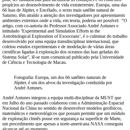
propícios ao desenolvimento de vida extraterrestre. Europa, uma das
66 luas de Júpiter, e Encélado, o sexto mais satélite natural de
Saturno, têm atraído a atenção dos investigadores por apresentarem
ambientes extremos onde a vida, em teoria, poderia ser possível: “O
artigo, com co-autoria do Professor Associado André Antunes e
intitulado ‘Experimental and Simulation Efforts in the
Astrobiological Exploration of Exooceans’, é o culminar do trabalho
desenvolvido por uma equipa transdisciplinar internacional, que
coletou estudos experimentais e de modelação de várias áreas
científicas ligadas à exploração dos oceanos das luas geladas do
Sistema Solar”, lê-se num comunicad publicado pela Universidade
de Ciência e Tecnologia de Macau.
Fotografia: Europa, um dos 66 satélites naturais de
Júpiter, é um dos alvos da investigação conduzida por
André Antunes.
André Antunes integrou a equipa multi-disciplinar da MUST que
em Julho do ano passado colaborou com a Administração Espacial
Nacional da China no sentido de desenvolver modelos geofísicos,
matemáticos e meteorológicos que possam permitir que um módulo
de exploração chinês pouse em segurança na superfície de Marte,
um procedimento que apenas a norte-americana NASA conseguiu
alcançar até ao momento.