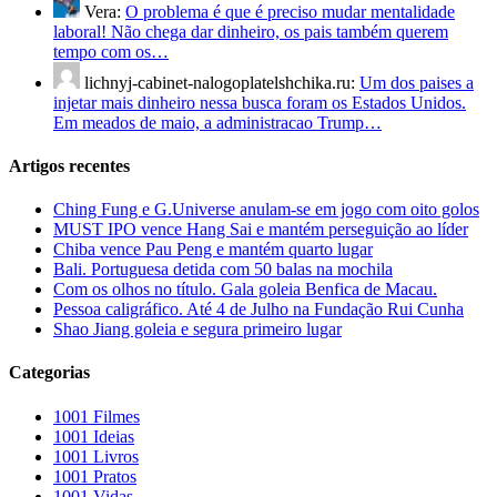
Vera:
O problema é que é preciso mudar mentalidade
laboral! Não chega dar dinheiro, os pais também querem
tempo com os…
lichnyj-cabinet-nalogoplatelshchika.ru:
Um dos paises a
injetar mais dinheiro nessa busca foram os Estados Unidos.
Em meados de maio, a administracao Trump…
Artigos recentes
Ching Fung e G.Universe anulam-se em jogo com oito golos
MUST IPO vence Hang Sai e mantém perseguição ao líder
Chiba vence Pau Peng e mantém quarto lugar
Bali. Portuguesa detida com 50 balas na mochila
Com os olhos no título. Gala goleia Benfica de Macau.
Pessoa caligráfico. Até 4 de Julho na Fundação Rui Cunha
Shao Jiang goleia e segura primeiro lugar
Categorias
1001 Filmes
1001 Ideias
1001 Livros
1001 Pratos
1001 Vidas