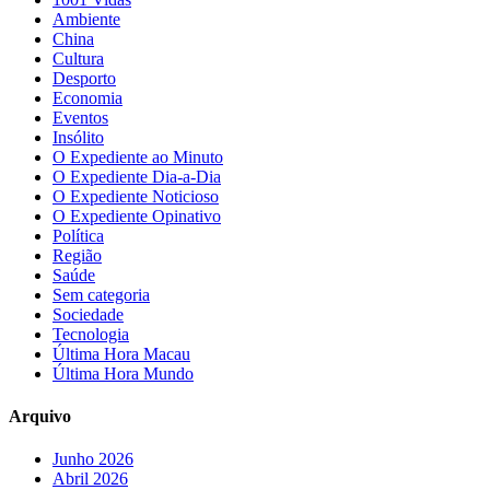
Ambiente
China
Cultura
Desporto
Economia
Eventos
Insólito
O Expediente ao Minuto
O Expediente Dia-a-Dia
O Expediente Noticioso
O Expediente Opinativo
Política
Região
Saúde
Sem categoria
Sociedade
Tecnologia
Última Hora Macau
Última Hora Mundo
Arquivo
Junho 2026
Abril 2026