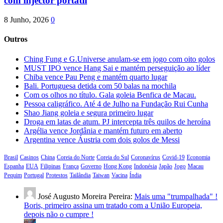
com injector portátil
8 Junho, 2026
0
Outros
Ching Fung e G.Universe anulam-se em jogo com oito golos
MUST IPO vence Hang Sai e mantém perseguição ao líder
Chiba vence Pau Peng e mantém quarto lugar
Bali. Portuguesa detida com 50 balas na mochila
Com os olhos no título. Gala goleia Benfica de Macau.
Pessoa caligráfico. Até 4 de Julho na Fundação Rui Cunha
Shao Jiang goleia e segura primeiro lugar
Droga em latas de atum. PJ intercepta três quilos de heroína
Argélia vence Jordânia e mantém futuro em aberto
Argentina vence Áustria com dois golos de Messi
Brasil
Casinos
China
Coreia do Norte
Coreia do Sul
Coronavírus
Covid-19
Economia
Espanha
EUA
Filipinas
França
Governo
Hong Kong
Indonésia
Japão
Jogo
Macau
Pequim
Portugal
Protestos
Tailândia
Taiwan
Vacina
Índia
José Augusto Moreira Pereira:
Mais uma "trumpalhada" !
Boris, primeiro assina um tratado com a União Europeia,
depois não o cumpre !